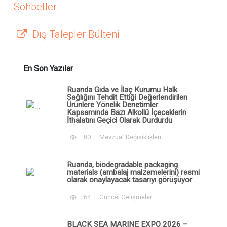
Sohbetler
Dış Talepler Bülteni
En Son Yazılar
Ruanda Gıda ve İlaç Kurumu Halk
Sağlığını Tehdit Ettiği Değerlendirilen
Ürünlere Yönelik Denetimler
Kapsamında Bazı Alkollü İçeceklerin
İthalatını Geçici Olarak Durdurdu
80
Mevzuat Değişiklikleri
Ruanda, biodegradable packaging
materials (ambalaj malzemelerini) resmi
olarak onaylayacak tasarıyı görüşüyor
64
Güncel Gelişmeler
BLACK SEA MARINE EXPO 2026 –