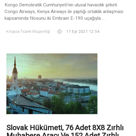
Kongo Demokratik Cumhuriyeti'nin ulusal havacılık şirketi
Congo Airways, Kenya Airways ile yaptığı ortaklık anlaşması
kapsamında filosunu iki Embraer E-190 uçağıyla ...
Kinşasa Ticaret Müşavirliği
17 Eyl 2021 12:54
Slovak Hükümeti, 76 Adet 8X8 Zırhlı
Muhabere Aracı Ve 152 Adet Zırhlı