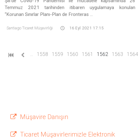
Şili’de Covid-19 Pandemisi ile mücadele kapsamında 26
Temmuz 2021 tarihinden itibaren uygulamaya konulan
“Korunan Sınırlar Planı-Plan de Fronteras ...
Santiago Ticaret Müşavirliği
16 Eyl 2021 17:15
(current)
…
1558
1559
1560
1561
1562
1563
1564
Müşavire Danışın
Ticaret Müşavirlerimizle Elektronik