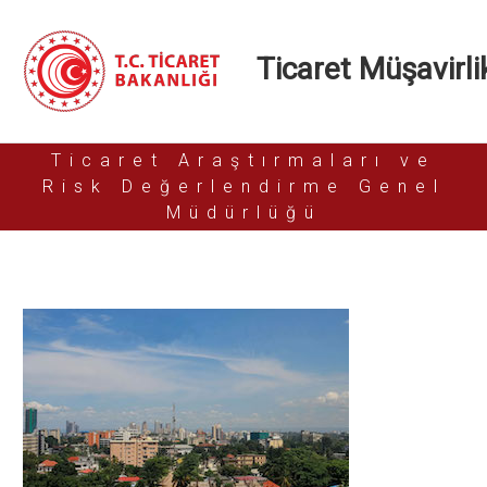
Ticaret Müşavirlik
Ticaret Araştırmaları ve
Risk Değerlendirme Genel
Müdürlüğü