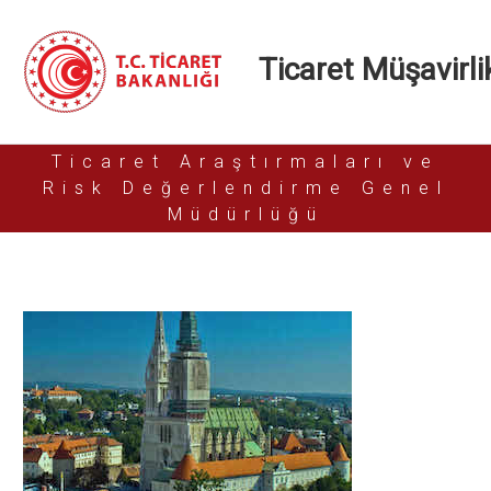
Ticaret Müşavirlik
Ticaret Araştırmaları ve
Risk Değerlendirme Genel
Müdürlüğü