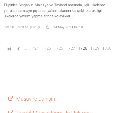
Filipinler, Singapur, Malezya ve Tayland arasında, ilgili ülkelerde
yer alan sermaye piyasası yatırımcılarının karşılıklı olarak ilgili
ülkelerde yatırım yapmalarında kolaylıklar ...
Manila Ticaret Müşavirliği
14 May 2021 06:18
(current)
…
1724
1725
1726
1727
1728
1729
1730
Müşavire Danışın
Ticaret Müşavirlerimizle Elektronik