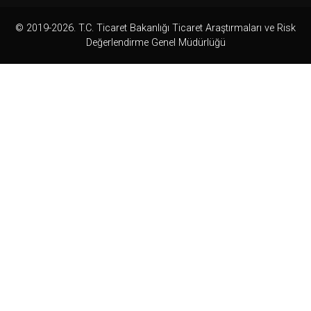
© 2019-2026. T.C. Ticaret Bakanlığı Ticaret Araştırmaları ve Risk
Değerlendirme Genel Müdürlüğü