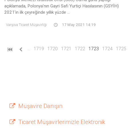
açıklamada, Polonya'nın Gayri Safi Yurtiçi Hasılasının (GSYİH)
2021'in ilk çeyreğinde yıllık yüzde ...
Varşova Ticaret Müşavirliği
17 May 2021 14:19
(current)
…
1719
1720
1721
1722
1723
1724
1725
Müşavire Danışın
Ticaret Müşavirlerimizle Elektronik