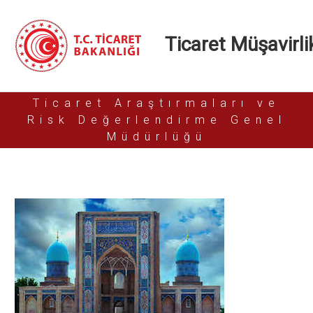
Ticaret Müşavirlik
Ticaret Araştırmaları ve
Risk Değerlendirme Genel
Müdürlüğü