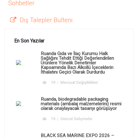
Sohbetler
Dış Talepler Bülteni
En Son Yazılar
Ruanda Gıda ve İlaç Kurumu Halk
Sağlığını Tehdit Ettiği Değerlendirilen
Ürünlere Yönelik Denetimler
Kapsamında Bazı Alkollü İçeceklerin
İthalatını Geçici Olarak Durdurdu
19
Mevzuat Değişiklikleri
Ruanda, biodegradable packaging
materials (ambalaj malzemelerini) resmi
olarak onaylayacak tasarıyı görüşüyor
19
Güncel Gelişmeler
BLACK SEA MARINE EXPO 2026 –