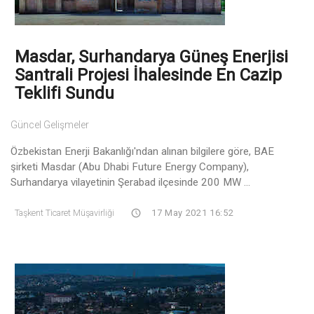
Masdar, Surhandarya Güneş Enerjisi
Santrali Projesi İhalesinde En Cazip
Teklifi Sundu
Güncel Gelişmeler
Özbekistan Enerji Bakanlığı'ndan alınan bilgilere göre, BAE
şirketi Masdar (Abu Dhabi Future Energy Company),
Surhandarya vilayetinin Şerabad ilçesinde 200 MW ...
Taşkent Ticaret Müşavirliği
17 May 2021 16:52