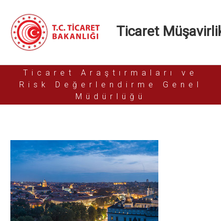
Ticaret Müşavirlik
Ticaret Araştırmaları ve
Risk Değerlendirme Genel
Müdürlüğü