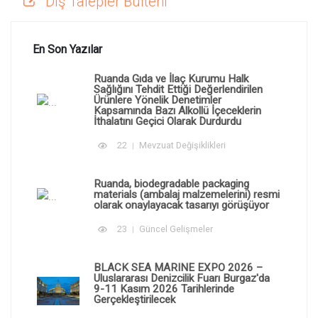
Dış Talepler Bülteni
En Son Yazılar
Ruanda Gıda ve İlaç Kurumu Halk
Sağlığını Tehdit Ettiği Değerlendirilen
Ürünlere Yönelik Denetimler
Kapsamında Bazı Alkollü İçeceklerin
İthalatını Geçici Olarak Durdurdu
22
Mevzuat Değişiklikleri
Ruanda, biodegradable packaging
materials (ambalaj malzemelerini) resmi
olarak onaylayacak tasarıyı görüşüyor
23
Güncel Gelişmeler
BLACK SEA MARINE EXPO 2026 –
Uluslararası Denizcilik Fuarı Burgaz'da
9-11 Kasım 2026 Tarihlerinde
Gerçekleştirilecek