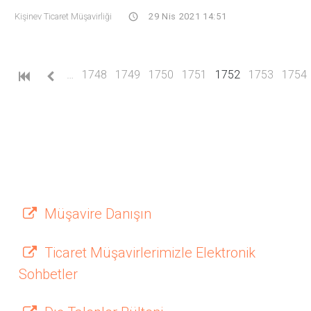
Kişinev Ticaret Müşavirliği
29 Nis 2021 14:51
(current)
…
1748
1749
1750
1751
1752
1753
1754
Müşavire Danışın
Ticaret Müşavirlerimizle Elektronik
Sohbetler