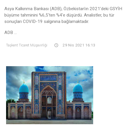
Asya Kalkınma Bankası (ADB), Özbekistan'ın 2021'deki GSYİH
büyüme tahminini %6,5'ten %4'e düşürdü. Analistler, bu tür
sonuçları COVID-19 salgınına bağlamaktadır.
ADB ...
Taşkent Ticaret Müşavirliği
29 Nis 2021 16:13