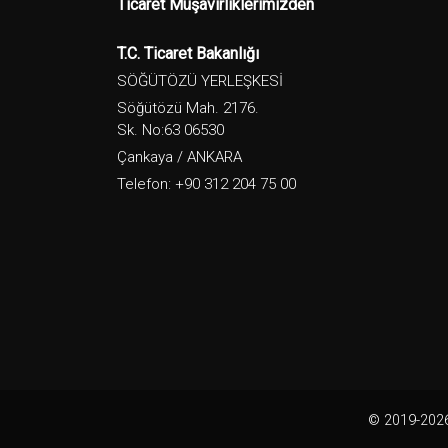
Ticaret Müşavirliklerimizden
T.C. Ticaret Bakanlığı
SÖĞÜTÖZÜ YERLEŞKESİ
Söğütözü Mah. 2176.
Sk. No:63 06530
Çankaya / ANKARA
Telefon: +90 312 204 75 00
© 2019-2026.