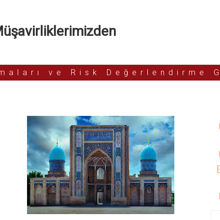
şavirliklerimizden
rmaları ve Risk Değerlendirme 