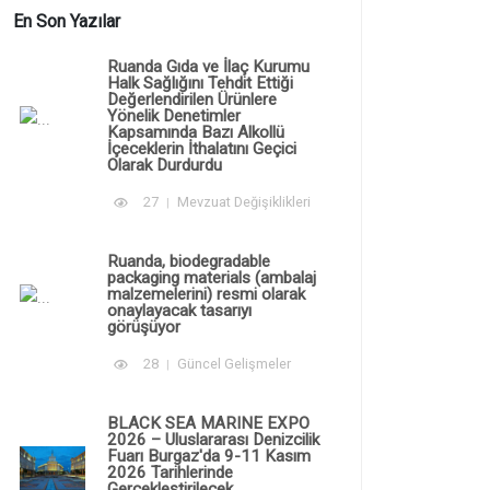
En Son Yazılar
Ruanda Gıda ve İlaç Kurumu
Halk Sağlığını Tehdit Ettiği
Değerlendirilen Ürünlere
Yönelik Denetimler
Kapsamında Bazı Alkollü
İçeceklerin İthalatını Geçici
Olarak Durdurdu
27
Mevzuat Değişiklikleri
Ruanda, biodegradable
packaging materials (ambalaj
malzemelerini) resmi olarak
onaylayacak tasarıyı
görüşüyor
28
Güncel Gelişmeler
BLACK SEA MARINE EXPO
2026 – Uluslararası Denizcilik
Fuarı Burgaz'da 9-11 Kasım
2026 Tarihlerinde
Gerçekleştirilecek