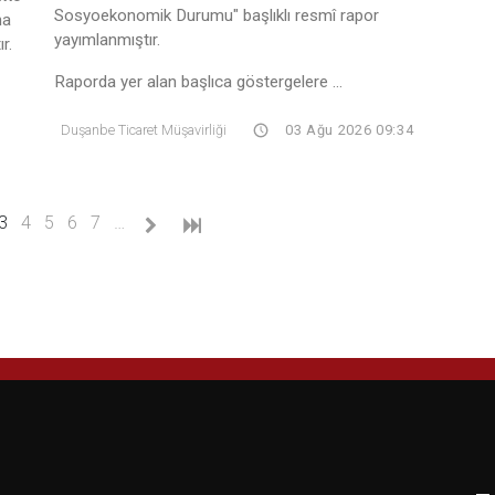
Sosyoekonomik Durumu" başlıklı resmî rapor
na
yayımlanmıştır.
r.
Raporda yer alan başlıca göstergelere ...
Duşanbe Ticaret Müşavirliği
03 Ağu 2026 09:34
(current)
3
4
5
6
7
…