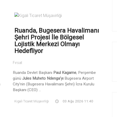
Ruanda, Bugesera Havalimanı
Şehri Projesi İle Bölgesel
Lojistik Merkezi Olmayı
Hedefliyor
Fırsat
Ruanda Devlet Başkanı
Paul Kagame
, Perşembe
günü
Jules Muheto Ndenga'yı
Bugesera Airport
ş
City'nin (Bugesera Havalimanı Şehri) İcra Kurulu
Başkanı (CEO) ...
Kigali Ticaret Müşavirliği
03 Ağu 2026 11:40