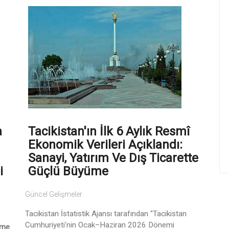
a
Tacikistan'ın İlk 6 Aylık Resmî
Ekonomik Verileri Açıklandı:
Sanayi, Yatırım Ve Dış Ticarette
i
Güçlü Büyüme
Güncel Gelişmeler
Tacikistan İstatistik Ajansı tarafından "Tacikistan
Cumhuriyeti'nin Ocak–Haziran 2026 Dönemi
ame