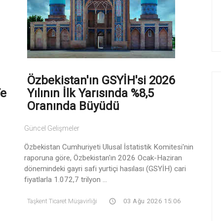
Özbekistan'ın GSYİH'si 2026
te
Yılının İlk Yarısında %8,5
Oranında Büyüdü
Güncel Gelişmeler
Özbekistan Cumhuriyeti Ulusal İstatistik Komitesi'nin
raporuna göre, Özbekistan'ın 2026 Ocak-Haziran
dönemindeki gayri safi yurtiçi hasılası (GSYİH) cari
fiyatlarla 1.072,7 trilyon ...
Taşkent Ticaret Müşavirliği
03 Ağu 2026 15:06