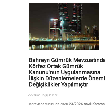
Bahreyn Gümrük Mevzuatınd
Körfez Ortak Gümrük
Kanunu'nun Uygulanmasına
İlişkin Düzenlemelerde Öneml
Değişiklikler Yapılmıştır
Mevzuat Değişiklikleri
Bahreyn'de yürürlüğe giren
23/2026 sayılı Kararn