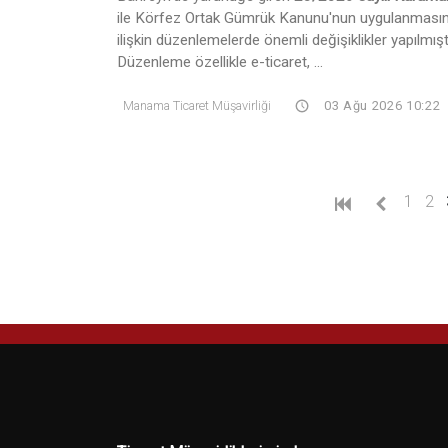
ile Körfez Ortak Gümrük Kanunu'nun uygulanması
ilişkin düzenlemelerde önemli değişiklikler yapılmıştı
Düzenleme özellikle e-ticaret, ...
Manama Ticaret Müşavirliği
03 Ağu 2026 10:22
1
2