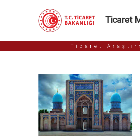
Ticaret Mü
Ticaret Araştı