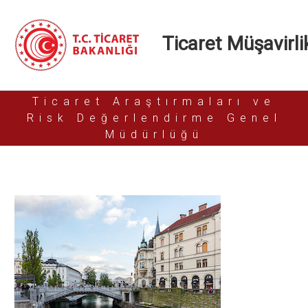
Ticaret Müşavirlik
Ticaret Araştırmaları ve
Risk Değerlendirme Genel
Müdürlüğü