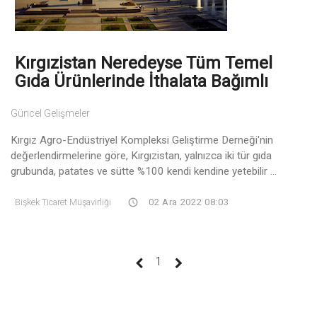
Kırgızistan Neredeyse Tüm Temel
Gıda Ürünlerinde İthalata Bağımlı
Güncel Gelişmeler
Kırgız Agro-Endüstriyel Kompleksi Geliştirme Derneği'nin
değerlendirmelerine göre, Kırgızistan, yalnızca iki tür gıda
grubunda, patates ve sütte %100 kendi kendine yetebilir ...
Bişkek Ticaret Müşavirliği
02 Ara 2022 08:03
(current)
1