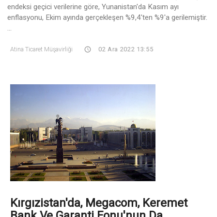
endeksi geçici verilerine göre, Yunanistan'da Kasım ayı
enflasyonu, Ekim ayında gerçekleşen %9,4'ten %9'a gerilemiştir.
...
Atina Ticaret Müşavirliği
02 Ara 2022 13:55
Kırgızistan'da, Megacom, Keremet
Bank Ve Garanti Fonu'nun Da