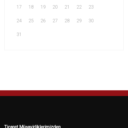
17
18
19
20
21
22
23
24
25
26
27
28
29
30
31
Ticaret Müşavirliklerimizden