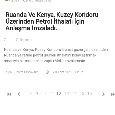
Ruanda Ve Kenya, Kuzey Koridoru
Üzerinden Petrol İthalatı İçin
Anlaşma İmzaladı.
Güncel Gelişmeler
Ruanda ve Kenya, Kuzey Koridoru transit güzergahı üzerinden
Ruanda'ya rafine petrol ürünleri ithalatını kolaylaştırmak
amacıyla bir mutabakat zaptı (MoU) imzalamıştır. ...
Kigali Ticaret Müşavirliği
20 Tem 2026 11:12
(current)
…
8
9
10
11
12
13
14
15
16
…