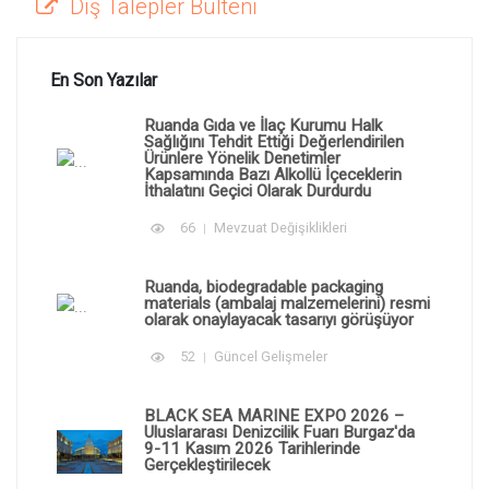
Dış Talepler Bülteni
En Son Yazılar
Ruanda Gıda ve İlaç Kurumu Halk
Sağlığını Tehdit Ettiği Değerlendirilen
Ürünlere Yönelik Denetimler
Kapsamında Bazı Alkollü İçeceklerin
İthalatını Geçici Olarak Durdurdu
66
Mevzuat Değişiklikleri
Ruanda, biodegradable packaging
materials (ambalaj malzemelerini) resmi
olarak onaylayacak tasarıyı görüşüyor
52
Güncel Gelişmeler
BLACK SEA MARINE EXPO 2026 –
Uluslararası Denizcilik Fuarı Burgaz'da
9-11 Kasım 2026 Tarihlerinde
Gerçekleştirilecek