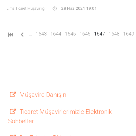
Lima Ticaret Müşavirliği
28 Haz 2021 19:01
(current)
…
1643
1644
1645
1646
1647
1648
1649
Müşavire Danışın
Ticaret Müşavirlerimizle Elektronik
Sohbetler