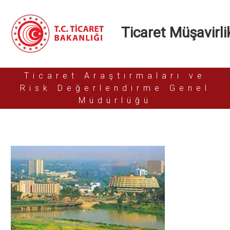
Ticaret Müşavirlik
Ticaret Araştırmaları ve
Risk Değerlendirme Genel
Müdürlüğü