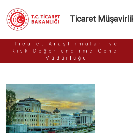
Ticaret Müşavirlik
Ticaret Araştırmaları ve
Risk Değerlendirme Genel
Müdürlüğü