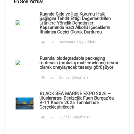
En Son Yazılar
Ruanda Gıda ve İlaç Kurumu Halk
Sağlığını Tehdit Ettiği Değerlendirilen
Ürünlere Yönelik Denetimler
Kapsamında Bazı Alkollü İçeceklerin
İthalatını Geçici Olarak Durdurdu
69
Mevzuat Değişiklikleri
Ruanda, biodegradable packaging
materials (ambalaj malzemelerini) resmi
olarak onaylayacak tasarıyı görüşüyor
55
Güncel Gelişmeler
BLACK SEA MARINE EXPO 2026 –
Uluslararası Denizcilik Fuarı Burgaz'da
9-11 Kasım 2026 Tarihlerinde
Gerçekleştirilecek
67
Güncel Gelişmeler