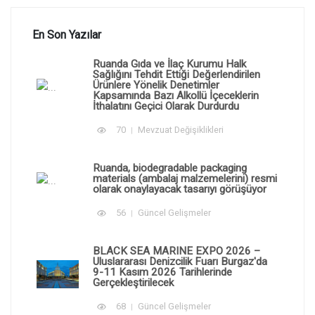
En Son Yazılar
Ruanda Gıda ve İlaç Kurumu Halk
Sağlığını Tehdit Ettiği Değerlendirilen
Ürünlere Yönelik Denetimler
Kapsamında Bazı Alkollü İçeceklerin
İthalatını Geçici Olarak Durdurdu
70
Mevzuat Değişiklikleri
Ruanda, biodegradable packaging
materials (ambalaj malzemelerini) resmi
olarak onaylayacak tasarıyı görüşüyor
56
Güncel Gelişmeler
BLACK SEA MARINE EXPO 2026 –
Uluslararası Denizcilik Fuarı Burgaz'da
9-11 Kasım 2026 Tarihlerinde
Gerçekleştirilecek
68
Güncel Gelişmeler