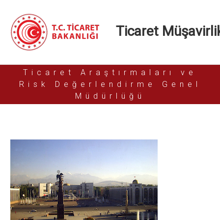
Ticaret Müşavirlik
Ticaret Araştırmaları ve
Risk Değerlendirme Genel
Müdürlüğü