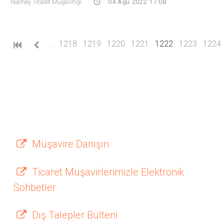
Niamey Ticaret Müşavirliği
04 Ağu 2022 17:08
(current)
…
1218
1219
1220
1221
1222
1223
1224
Müşavire Danışın
Ticaret Müşavirlerimizle Elektronik
Sohbetler
Dış Talepler Bülteni