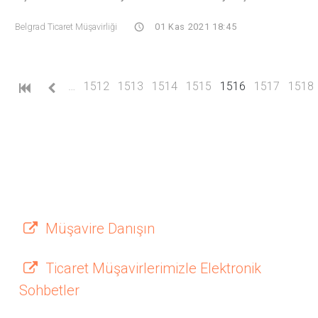
Belgrad Ticaret Müşavirliği
01 Kas 2021 18:45
(current)
…
1512
1513
1514
1515
1516
1517
1518
Müşavire Danışın
Ticaret Müşavirlerimizle Elektronik
Sohbetler