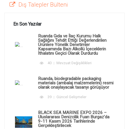
Dış Talepler Bülteni
En Son Yazılar
Ruanda Gıda ve İlaç Kurumu Halk
Sağlığını Tehdit Ettiği Değerlendirilen
Ürünlere Yönelik Denetimler
Kapsamında Bazı Alkollü İçeceklerin
İthalatını Geçici Olarak Durdurdu
40
Mevzuat Değişiklikleri
Ruanda, biodegradable packaging
materials (ambalaj malzemelerini) resmi
olarak onaylayacak tasarıyı görüşüyor
39
Güncel Gelişmeler
BLACK SEA MARINE EXPO 2026 –
Uluslararası Denizcilik Fuarı Burgaz'da
9-11 Kasım 2026 Tarihlerinde
Gerçekleştirilecek