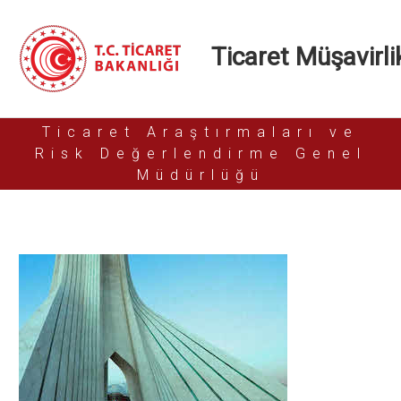
Ticaret Müşavirlik
Ticaret Araştırmaları ve
Risk Değerlendirme Genel
Müdürlüğü