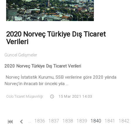
2020 Norveç Türkiye Dış Ticaret
Verileri
Güncel Gelişmeler
2020 Norveç Türkiye Dış Ticaret Verileri
Norveç İstatistik Kurumu, SSB verilerine göre 2020 yılında
Norveç’in ihracatı bir önceki yıla ...
Oslo Ticaret Müşavirliği
15 Mar 2021 14:03
(current)
…
1836
1837
1838
1839
1840
1841
1842