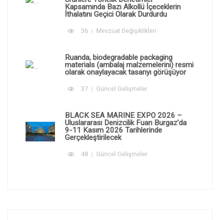
Kapsamında Bazı Alkollü İçeceklerin
İthalatını Geçici Olarak Durdurdu
36
Mevzuat Değişiklikleri
Ruanda, biodegradable packaging
materials (ambalaj malzemelerini) resmi
olarak onaylayacak tasarıyı görüşüyor
37
Güncel Gelişmeler
BLACK SEA MARINE EXPO 2026 –
Uluslararası Denizcilik Fuarı Burgaz'da
9-11 Kasım 2026 Tarihlerinde
Gerçekleştirilecek
48
Güncel Gelişmeler