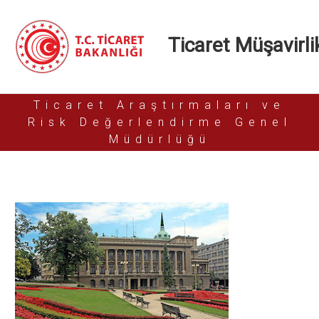
Ticaret Müşavirlik
Ticaret Araştırmaları ve
Risk Değerlendirme Genel
Müdürlüğü