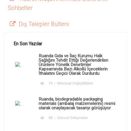
Sohbetler
Dış Talepler Bülteni
En Son Yazılar
Ruanda Gıda ve İlaç Kurumu Halk
Sağlığını Tehdit Ettiği Değerlendirilen
Ürünlere Yönelik Denetimler
Kapsamında Bazı Alkollü İçeceklerin
İthalatını Geçici Olarak Durdurdu
74
Mevzuat Değişiklikleri
Ruanda, biodegradable packaging
materials (ambalaj malzemelerini) resmi
olarak onaylayacak tasarıyı görüşüyor
58
Güncel Gelişmeler