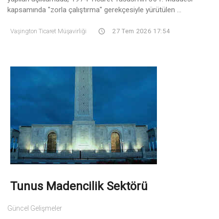
kapsamında "zorla çalıştırma" gerekçesiyle yürütülen ...
Vaşington Ticaret Müşavirliği
27 Tem 2026 17:54
Tunus Madencilik Sektörü
Güncel Gelişmeler