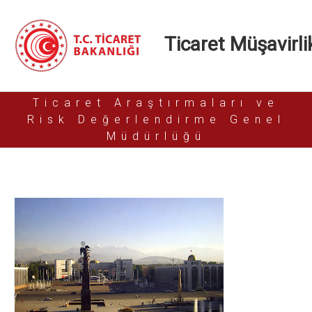
Ticaret Müşavirlik
Ticaret Araştırmaları ve
Risk Değerlendirme Genel
Müdürlüğü