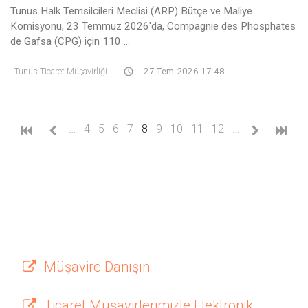
Tunus Halk Temsilcileri Meclisi (ARP) Bütçe ve Maliye
Komisyonu, 23 Temmuz 2026'da, Compagnie des Phosphates
de Gafsa (CPG) için 110 ...
Tunus Ticaret Müşavirliği
27 Tem 2026 17:48
(current)
…
4
5
6
7
8
9
10
11
12
…
Müşavire Danışın
Ticaret Müşavirlerimizle Elektronik