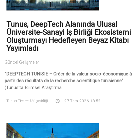
Tunus, DeepTech Alanında Ulusal
Üniversite-Sanayi Iş Birliği Ekosistemi
Oluşturmayı Hedefleyen Beyaz Kitabı
Yayımladı
Güncel Gelişmeler
"DEEPTECH TUNISIE – Créer de la valeur socio-économique à
partir des résultats de la recherche scientifique tunisienne"
(Tunus'ta Bilimsel Araştırma ...
Tunus Ticaret Müşavirliği
27 Tem 2026 18:52