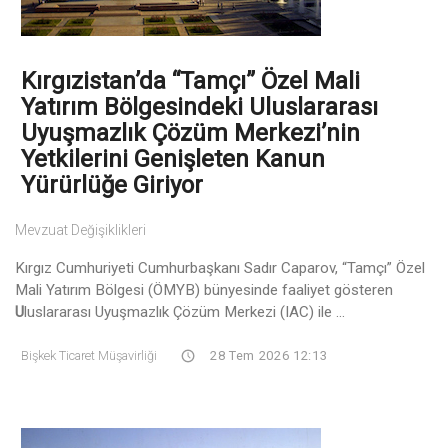
Kırgızistan’da “Tamçı” Özel Mali
Yatırım Bölgesindeki Uluslararası
Uyuşmazlık Çözüm Merkezi’nin
Yetkilerini Genişleten Kanun
Yürürlüğe Giriyor
Mevzuat Değişiklikleri
Kırgız Cumhuriyeti Cumhurbaşkanı Sadır Caparov, “Tamçı” Özel
Mali Yatırım Bölgesi (ÖMYB) bünyesinde faaliyet gösteren
U
luslararası Uyuşmazlık Çözüm Merkezi (IAC) ile ...
Bişkek Ticaret Müşavirliği
28 Tem 2026 12:13