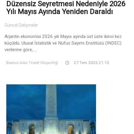
Düzensiz Seyretmesi Nedeniyle 2026
Yılı Mayıs Ayında Yeniden Daraldı
Güncel Gelişmeler
Arjantin ekonomisi 2026 yılı Mayıs ayında üst üste ikinci kez
küçüldü. Ulusal İstatistik ve Nüfus Sayımı Enstitüsü (INDEC)
verilerine göre, ...
Buenos Aires Ticaret Müşavirliği
27 Tem 2026 21:13