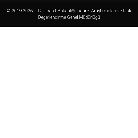
© 2019-2026. T.C. Ticaret Bakanlığı Ticaret Araştırmaları ve Risk
Değerlendirme Genel Müdürlüğü