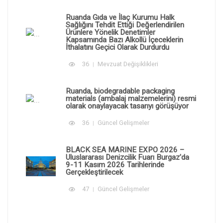
Ruanda Gıda ve İlaç Kurumu Halk
Sağlığını Tehdit Ettiği Değerlendirilen
Ürünlere Yönelik Denetimler
Kapsamında Bazı Alkollü İçeceklerin
İthalatını Geçici Olarak Durdurdu
36
Mevzuat Değişiklikleri
Ruanda, biodegradable packaging
materials (ambalaj malzemelerini) resmi
olarak onaylayacak tasarıyı görüşüyor
36
Güncel Gelişmeler
BLACK SEA MARINE EXPO 2026 –
Uluslararası Denizcilik Fuarı Burgaz'da
9-11 Kasım 2026 Tarihlerinde
Gerçekleştirilecek
47
Güncel Gelişmeler