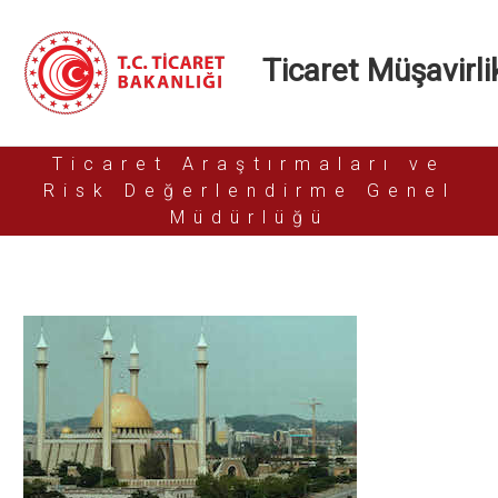
Ticaret Müşavirlik
Ticaret Araştırmaları ve
Risk Değerlendirme Genel
Müdürlüğü