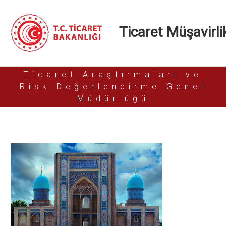
Ticaret Müşavirlik
Ticaret Araştırmaları ve
Risk Değerlendirme Genel
Müdürlüğü