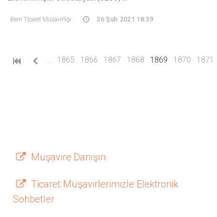
Bern Ticaret Müşavirliği
26 Şub 2021 18:39
(current)
…
1865
1866
1867
1868
1869
1870
1871
Müşavire Danışın
Ticaret Müşavirlerimizle Elektronik
Sohbetler