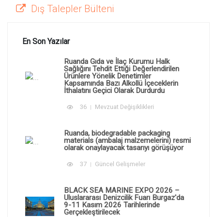
Dış Talepler Bülteni
En Son Yazılar
Ruanda Gıda ve İlaç Kurumu Halk
Sağlığını Tehdit Ettiği Değerlendirilen
Ürünlere Yönelik Denetimler
Kapsamında Bazı Alkollü İçeceklerin
İthalatını Geçici Olarak Durdurdu
36
Mevzuat Değişiklikleri
Ruanda, biodegradable packaging
materials (ambalaj malzemelerini) resmi
olarak onaylayacak tasarıyı görüşüyor
37
Güncel Gelişmeler
BLACK SEA MARINE EXPO 2026 –
Uluslararası Denizcilik Fuarı Burgaz'da
9-11 Kasım 2026 Tarihlerinde
Gerçekleştirilecek