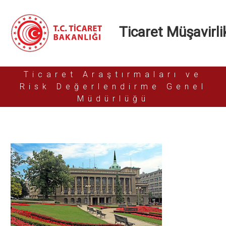
Ticaret Müşavirlik
Ticaret Araştırmaları ve
Risk Değerlendirme Genel
Müdürlüğü