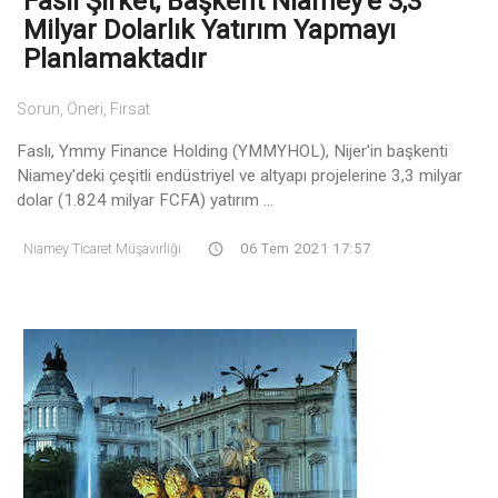
Faslı Şirket, Başkent Niamey'e 3,3
Milyar Dolarlık Yatırım Yapmayı
Planlamaktadır
Sorun, Öneri, Fırsat
Faslı, Ymmy Finance Holding (YMMYHOL), Nijer'in başkenti
Niamey'deki çeşitli endüstriyel ve altyapı projelerine 3,3 milyar
dolar (1.824 milyar FCFA) yatırım ...
Niamey Ticaret Müşavirliği
06 Tem 2021 17:57