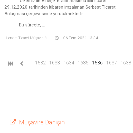
Ülkemiz ile Birleşik Krallık arasında ikili ticaret
29.12.2020 tarihinden itibaren imzalanan Serbest Ticaret
Anlaşması çerçevesinde yürütülmektedir.
Bu süreçte, ...
Londra Ticaret Müşavirliği
06 Tem 2021 13:34
(current)
…
1632
1633
1634
1635
1636
1637
1638
Müşavire Danışın