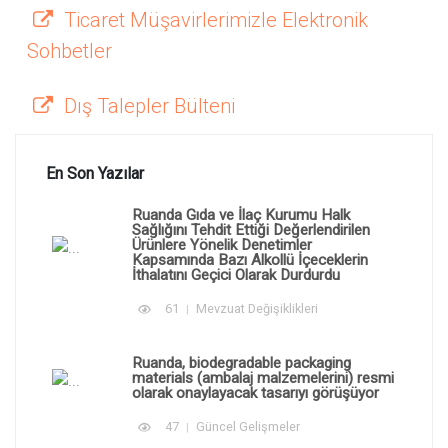
Ticaret Müşavirlerimizle Elektronik
Sohbetler
Dış Talepler Bülteni
En Son Yazılar
Ruanda Gıda ve İlaç Kurumu Halk
Sağlığını Tehdit Ettiği Değerlendirilen
Ürünlere Yönelik Denetimler
Kapsamında Bazı Alkollü İçeceklerin
İthalatını Geçici Olarak Durdurdu
61
Mevzuat Değişiklikleri
Ruanda, biodegradable packaging
materials (ambalaj malzemelerini) resmi
olarak onaylayacak tasarıyı görüşüyor
47
Güncel Gelişmeler