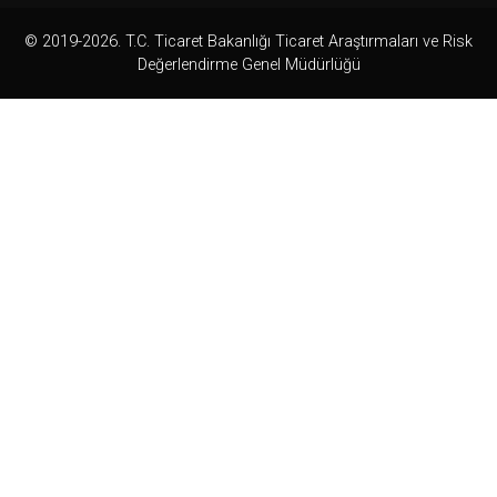
© 2019-2026. T.C. Ticaret Bakanlığı Ticaret Araştırmaları ve Risk
Değerlendirme Genel Müdürlüğü