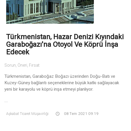
Türkmenistan, Hazar Denizi Kıyındaki
Garaboğazı'na Otoyol Ve Köprü İnşa
Edecek
Sorun, Öneri, Fırsat
Türkmenistan, Garaboğaz Boğazı üzerinden Doğu-Batı ve
Kuzey-Güney bağlantı seçeneklerine büyük katkı sağlayacak
yeni bir karayolu ve köprü inşa etmeyi planlıyor.
...
Aşkabat Ticaret Müşavirliği
08 Tem 2021 09:19