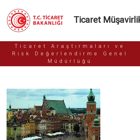
Ticaret Müşavirlik
Ticaret Araştırmaları ve
Risk Değerlendirme Genel
Müdürlüğü