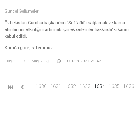
Güncel Gelişmeler
Özbekistan Cumhurbaşkanı'nın "Şeffaflığı sağlamak ve kamu
alımlarının etkinliğini artırmak için ek önlemler hakkında"ki kararı
kabul edildi.
Karar’a göre, 5 Temmuz ...
Taşkent Ticaret Müşavirliği
07 Tem 2021 20:42
(current)
…
1630
1631
1632
1633
1634
1635
1636