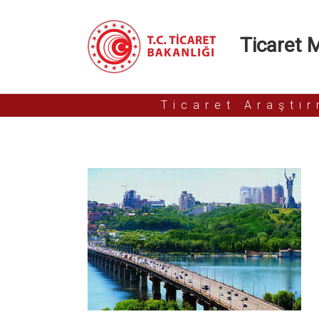
Ticaret Mü
Ticaret Araştı