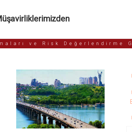
şavirliklerimizden
rmaları ve Risk Değerlendirme 