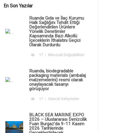
En Son Yazılar
Ruanda Gıda ve İlaç Kurumu
Halk Sağlığını Tehdit Ettiği
Değerlendirilen Ürünlere
Yönelik Denetimler
Kapsamında Bazı Alkollü
İçeceklerin İthalatını Geçici
Olarak Durdurdu
17
Mevzuat Değişiklikleri
Ruanda, biodegradable
packaging materials (ambalaj
malzemelerini) resmi olarak
onaylayacak tasarıyı
görüşüyor
17
Güncel Gelişmeler
BLACK SEA MARINE EXPO
2026 – Uluslararası Denizcilik
Fuarı Burgaz'da 9-11 Kasım
2026 Tarihlerinde
Gerçekleştirilecek