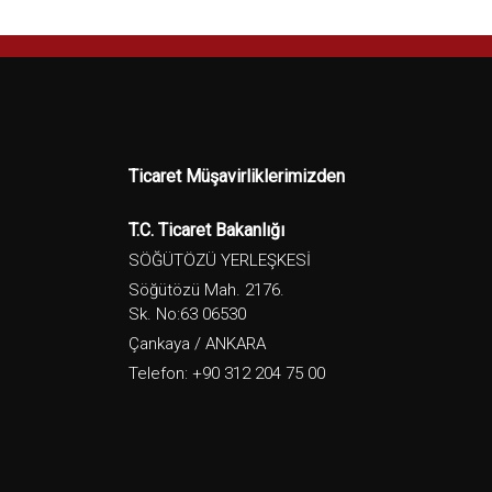
Ticaret Müşavirliklerimizden
T.C. Ticaret Bakanlığı
SÖĞÜTÖZÜ YERLEŞKESİ
Söğütözü Mah. 2176.
Sk. No:63 06530
Çankaya / ANKARA
Telefon: +90 312 204 75 00