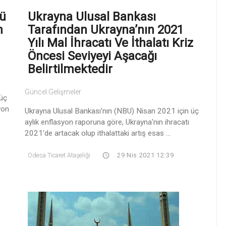
cü
Ukrayna Ulusal Bankası
n
Tarafından Ukrayna’nın 2021
Yılı Mal İhracatı Ve İthalatı Kriz
Öncesi Seviyeyi Aşacağı
Belirtilmektedir
Güncel Gelişmeler
 üç
yon
Ukrayna Ulusal Bankası'nın (NBU) Nisan 2021 için üç
aylık enflasyon raporuna göre, Ukrayna'nın ihracatı
2021'de artacak olup ithalattaki artış esas ...
Odesa Ticaret Ataşeliği
29 Nis 2021 12:39