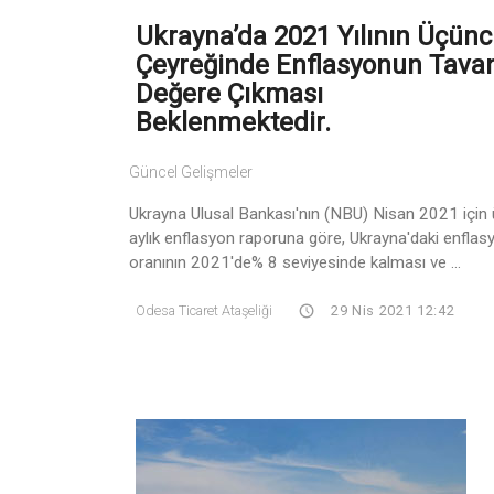
Ukrayna’da 2021 Yılının Üçün
Çeyreğinde Enflasyonun Tava
Değere Çıkması
Beklenmektedir.
Güncel Gelişmeler
Ukrayna Ulusal Bankası'nın (NBU) Nisan 2021 için
aylık enflasyon raporuna göre, Ukrayna'daki enflas
oranının 2021'de% 8 seviyesinde kalması ve ...
Odesa Ticaret Ataşeliği
29 Nis 2021 12:42