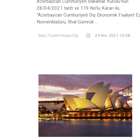
Azerbaycan Cumhuriyeti Bakanlar Kurulu’nun
28/04/2021 tarih ve 119 No’lu Kararı ile,
“Azerbaycan Cumhuriyeti Dış Ekonomik Faaliyet E
Nomenklatürü, İthal Gümrük ...
Bakü Ticaret Müşavirliği
29 Nis 2021 10:08