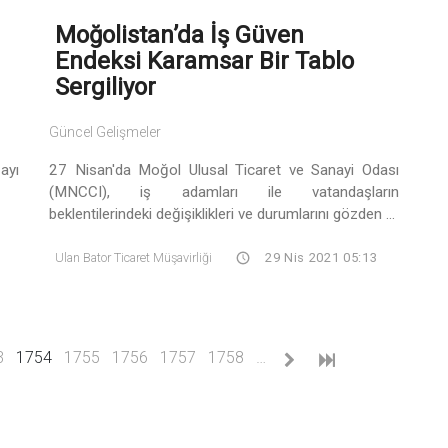
Moğolistan’da İş Güven
Endeksi Karamsar Bir Tablo
Sergiliyor
Güncel Gelişmeler
ayı
27 Nisan'da Moğol Ulusal Ticaret ve Sanayi Odası
(MNCCI), iş adamları ile vatandaşların
beklentilerindeki değişiklikleri ve durumlarını gözden ...
Ulan Bator Ticaret Müşavirliği
29 Nis 2021 05:13
(current)
3
1754
1755
1756
1757
1758
…