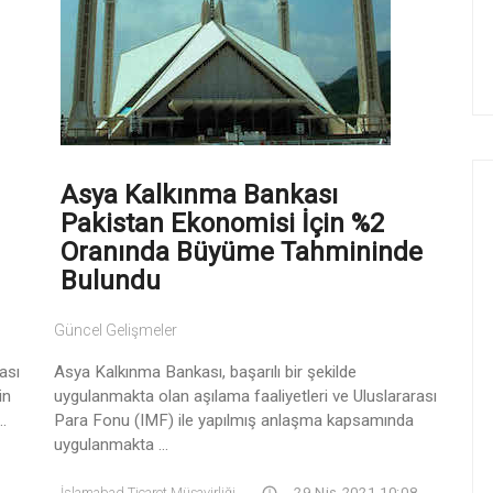
Asya Kalkınma Bankası
Pakistan Ekonomisi İçin %2
Oranında Büyüme Tahmininde
Bulundu
Güncel Gelişmeler
ası
Asya Kalkınma Bankası, başarılı bir şekilde
in
uygulanmakta olan aşılama faaliyetleri ve Uluslararası
.
Para Fonu (IMF) ile yapılmış anlaşma kapsamında
uygulanmakta ...
İslamabad Ticaret Müşavirliği
29 Nis 2021 10:08