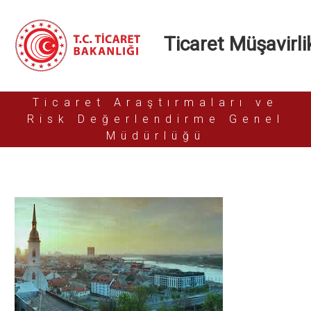
Ticaret Müşavirlik
Ticaret Araştırmaları ve
Risk Değerlendirme Genel
Müdürlüğü