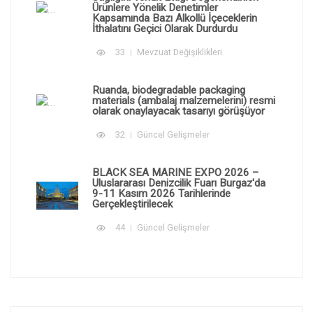
Ürünlere Yönelik Denetimler
Kapsamında Bazı Alkollü İçeceklerin
İthalatını Geçici Olarak Durdurdu
33
Mevzuat Değişiklikleri
Ruanda, biodegradable packaging
materials (ambalaj malzemelerini) resmi
olarak onaylayacak tasarıyı görüşüyor
32
Güncel Gelişmeler
BLACK SEA MARINE EXPO 2026 –
Uluslararası Denizcilik Fuarı Burgaz'da
9-11 Kasım 2026 Tarihlerinde
Gerçekleştirilecek
44
Güncel Gelişmeler