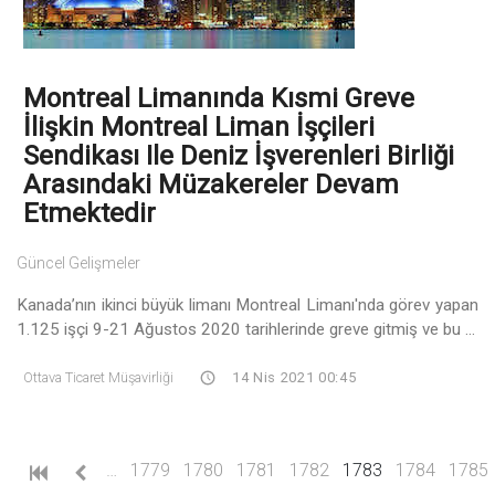
Montreal Limanında Kısmi Greve
İlişkin Montreal Liman İşçileri
Sendikası Ile Deniz İşverenleri Birliği
Arasındaki Müzakereler Devam
Etmektedir
Güncel Gelişmeler
Kanada’nın ikinci büyük limanı Montreal Limanı'nda görev yapan
1.125 işçi 9-21 Ağustos 2020 tarihlerinde greve gitmiş ve bu ...
Ottava Ticaret Müşavirliği
14 Nis 2021 00:45
(current)
…
1779
1780
1781
1782
1783
1784
1785