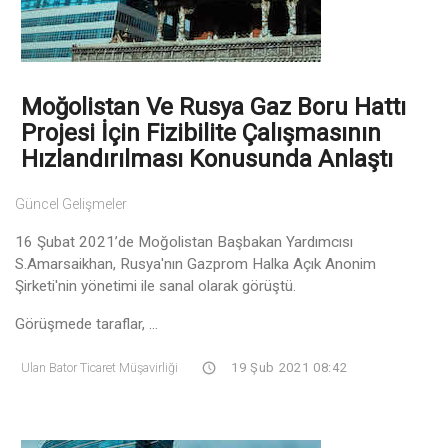
Moğolistan Ve Rusya Gaz Boru Hattı
Projesi İçin Fizibilite Çalışmasının
Hızlandırılması Konusunda Anlaştı
Güncel Gelişmeler
16 Şubat 2021’de Moğolistan Başbakan Yardımcısı
S.Amarsaikhan, Rusya'nın Gazprom Halka Açık Anonim
Şirketi'nin yönetimi ile sanal olarak görüştü.
Görüşmede taraflar, ...
Ulan Bator Ticaret Müşavirliği
19 Şub 2021 08:42