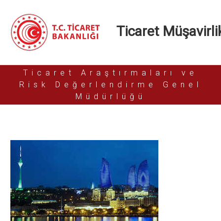
Ticaret Müşavirlik
Ticaret Araştırmaları ve
Risk Değerlendirme Genel
Müdürlüğü