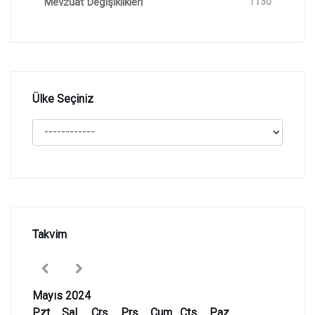
Mevzuat Değişiklikleri
1130
Ülke Seçiniz
Takvim
Mayıs 2024
Pzt
Sal
Çrş
Prş
Cum
Cts
Paz