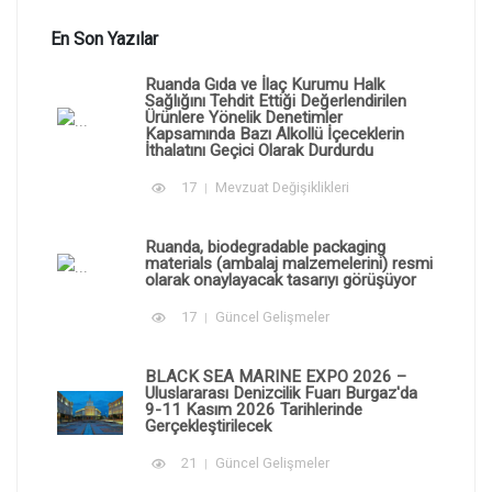
En Son Yazılar
Ruanda Gıda ve İlaç Kurumu Halk
Sağlığını Tehdit Ettiği Değerlendirilen
Ürünlere Yönelik Denetimler
Kapsamında Bazı Alkollü İçeceklerin
İthalatını Geçici Olarak Durdurdu
17
Mevzuat Değişiklikleri
Ruanda, biodegradable packaging
materials (ambalaj malzemelerini) resmi
olarak onaylayacak tasarıyı görüşüyor
17
Güncel Gelişmeler
BLACK SEA MARINE EXPO 2026 –
Uluslararası Denizcilik Fuarı Burgaz'da
9-11 Kasım 2026 Tarihlerinde
Gerçekleştirilecek
21
Güncel Gelişmeler