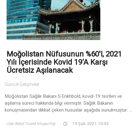
Moğolistan Nüfusunun %60'ı, 2021
Yılı İçerisinde Kovid 19’a Karşı
Ücretsiz Aşılanacak
Güncel Gelişmeler
Moğolistan Sağlık Bakanı S.Enkhbold, kovid-19 testleri ve
aşılama süreci hakkında bilgi vermiştir. Sağlık Bakanın
konuşmasından dikkat çeken hususlar aşağıda sunulmuştur: ...
Ulan Bator Ticaret Müşavirliği
19 Şub 2021 10:05