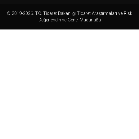
© 2019-2026. T.C. Ticaret Bakanlığı Ticaret Araştırmaları ve Risk
Değerlendirme Genel Müdürlüğü