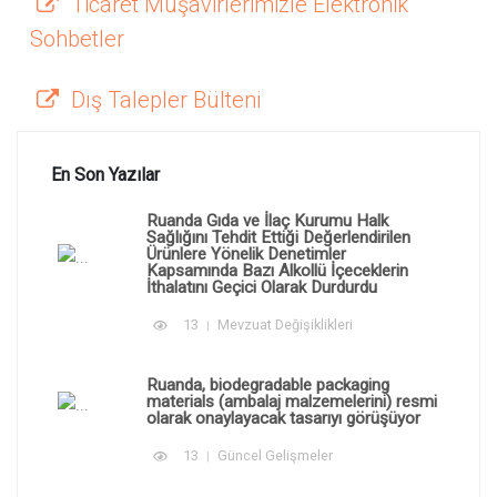
Ticaret Müşavirlerimizle Elektronik
Sohbetler
Dış Talepler Bülteni
En Son Yazılar
Ruanda Gıda ve İlaç Kurumu Halk
Sağlığını Tehdit Ettiği Değerlendirilen
Ürünlere Yönelik Denetimler
Kapsamında Bazı Alkollü İçeceklerin
İthalatını Geçici Olarak Durdurdu
13
Mevzuat Değişiklikleri
Ruanda, biodegradable packaging
materials (ambalaj malzemelerini) resmi
olarak onaylayacak tasarıyı görüşüyor
13
Güncel Gelişmeler