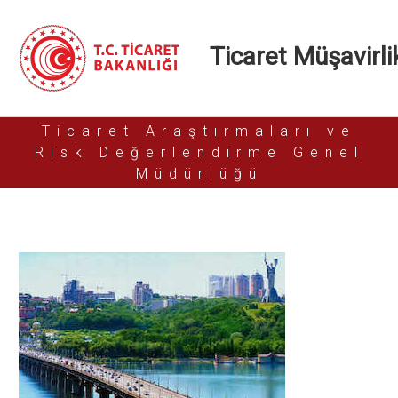
Ticaret Müşavirlik
Ticaret Araştırmaları ve
Risk Değerlendirme Genel
Müdürlüğü