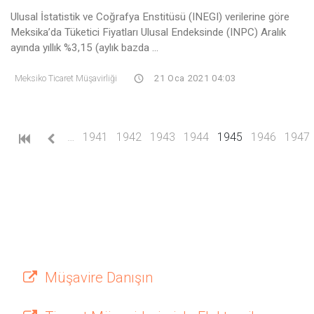
Ulusal İstatistik ve Coğrafya Enstitüsü (INEGI) verilerine göre
Meksika’da Tüketici Fiyatları Ulusal Endeksinde (INPC) Aralık
ayında yıllık %3,15 (aylık bazda ...
Meksiko Ticaret Müşavirliği
21 Oca 2021 04:03
(current)
…
1941
1942
1943
1944
1945
1946
1947
Müşavire Danışın