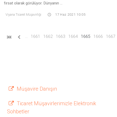
fırsat olarak görülüyor. Dünyanın ...
Viyana Ticaret Müşavirliği
17 Haz 2021 10:05
(current)
…
1661
1662
1663
1664
1665
1666
1667
Müşavire Danışın
Ticaret Müşavirlerimizle Elektronik
Sohbetler