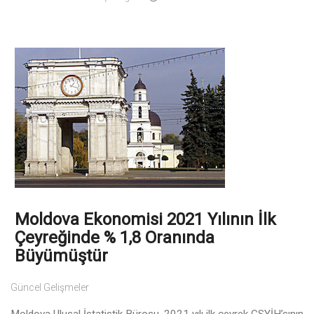
Moldova Ekonomisi 2021 Yılının İlk
Çeyreğinde % 1,8 Oranında
Büyümüştür
Güncel Gelişmeler
Moldova Ulusal İstatistik Bürosu, 2021 yılı ilk çeyrek GSYİH’sının