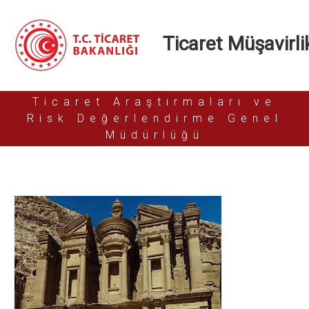
Ticaret Müşavirlik
Ticaret Araştırmaları ve
Risk Değerlendirme Genel
Müdürlüğü