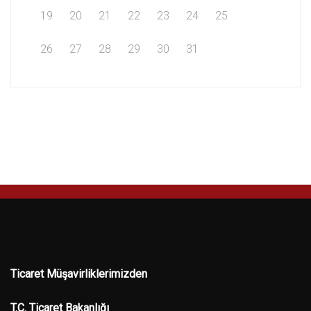
19
20
21
22
23
24
25
26
27
28
29
30
31
Ticaret Müşavirliklerimizden
T.C. Ticaret Bakanlığı