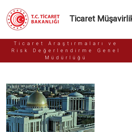
Ticaret Müşavirlik
Ticaret Araştırmaları ve
Risk Değerlendirme Genel
Müdürlüğü