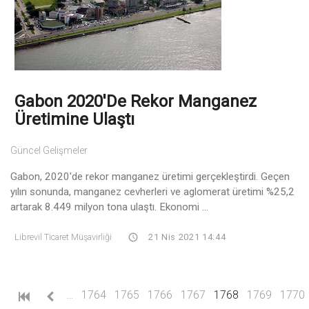
Gabon 2020'de Rekor Manganez
Üretimine Ulaştı
Güncel Gelişmeler
Gabon, 2020'de rekor manganez üretimi gerçekleştirdi. Geçen
yılın sonunda, manganez cevherleri ve aglomerat üretimi %25,2
artarak 8.449 milyon tona ulaştı. Ekonomi ...
Librevil Ticaret Müşavirliği
21 Nis 2021 14:44
(current)
…
1764
1765
1766
1767
1768
1769
1770