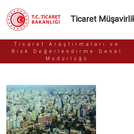
Ticaret Müşavirlik
Ticaret Araştırmaları ve
Risk Değerlendirme Genel
Müdürlüğü