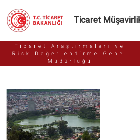
Ticaret Müşavirlik
Ticaret Araştırmaları ve
Risk Değerlendirme Genel
Müdürlüğü