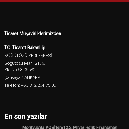
Ticaret Müşavirliklerimizden
T.C. Ticaret Bakanlığı
SÖĞÜTÖZÜ YERLEŞKESİ
Söğütözü Mah. 2176.
Sk. No:63 06530
Çankaya / ANKARA
Telefon: +90 312 204 75 00
En son yazılar
Morityus'da KOBİ'lere12,2 Milyar Rs'lik Finansman