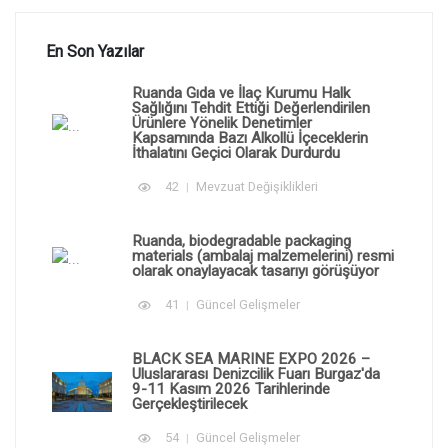
En Son Yazılar
Ruanda Gıda ve İlaç Kurumu Halk
Sağlığını Tehdit Ettiği Değerlendirilen
Ürünlere Yönelik Denetimler
Kapsamında Bazı Alkollü İçeceklerin
İthalatını Geçici Olarak Durdurdu
42
Mevzuat Değişiklikleri
Ruanda, biodegradable packaging
materials (ambalaj malzemelerini) resmi
olarak onaylayacak tasarıyı görüşüyor
41
Güncel Gelişmeler
BLACK SEA MARINE EXPO 2026 –
Uluslararası Denizcilik Fuarı Burgaz'da
9-11 Kasım 2026 Tarihlerinde
Gerçekleştirilecek
54
Güncel Gelişmeler