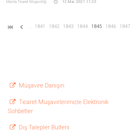
Manila Ticaret Müşavirliği
12 Mar 2021 11:25
(current)
…
1841
1842
1843
1844
1845
1846
1847
Müşavire Danışın
Ticaret Müşavirlerimizle Elektronik
Sohbetler
Dış Talepler Bülteni