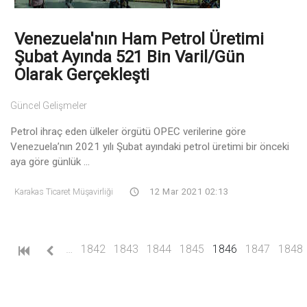
Venezuela'nın Ham Petrol Üretimi
Şubat Ayında 521 Bin Varil/Gün
Olarak Gerçekleşti
Güncel Gelişmeler
Petrol ihraç eden ülkeler örgütü OPEC verilerine göre
Venezuela’nın 2021 yılı Şubat ayındaki petrol üretimi bir önceki
aya göre günlük ...
Karakas Ticaret Müşavirliği
12 Mar 2021 02:13
(current)
…
1842
1843
1844
1845
1846
1847
1848