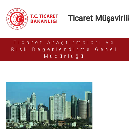
Ticaret Müşavirlik
Ticaret Araştırmaları ve
Risk Değerlendirme Genel
Müdürlüğü