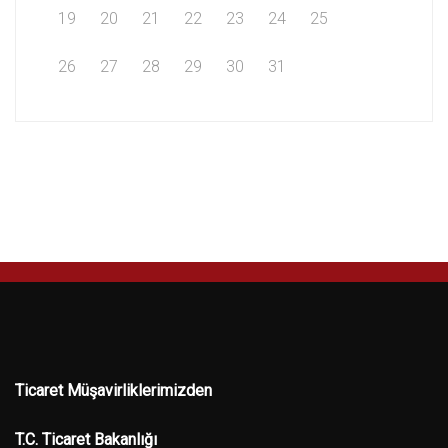
19
20
21
22
23
24
25
26
27
28
29
30
31
Ticaret Müşavirliklerimizden
T.C. Ticaret Bakanlığı