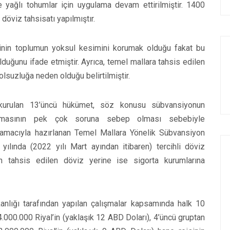
 yağlı tohumlar için uygulama devam ettirilmiştir. 1400
 döviz tahsisatı yapılmıştır.
nin toplumun yoksul kesimini korumak olduğu fakat bu
uğunu ifade etmiştir. Ayrıca, temel mallara tahsis edilen
yolsuzluğa neden olduğu belirtilmiştir.
kurulan 13’üncü hükümet, söz konusu sübvansiyonun
apılmasının pek çok soruna sebep olması sebebiyle
 amacıyla hazırlanan Temel Mallara Yönelik Sübvansiyon
ılında (2022 yılı Mart ayından itibaren) tercihli döviz
 için tahsis edilen döviz yerine ise sigorta kurumlarına
nlığı tarafından yapılan çalışmalar kapsamında halk 10
 4.000.000 Riyal’in (yaklaşık 12 ABD Doları), 4’üncü gruptan