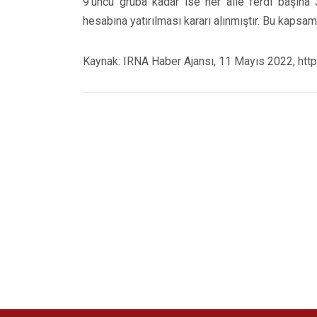
9’uncu gruba kadar ise her aile ferdi başına 
hesabına yatırılması kararı alınmıştır. Bu kapsam
Kaynak: IRNA Haber Ajansı, 11 Mayıs 2022, http