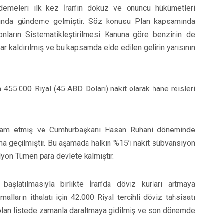
demeleri ilk kez İran’ın dokuz ve onuncu hükümetleri
nında gündeme gelmiştir. Söz konusu Plan kapsamında
nların Sistematikleştirilmesi Kanuna göre benzinin de
 kaldırılmış ve bu kapsamda elde edilen gelirin yarısının
çin 455.000 Riyal (45 ABD Doları) nakit olarak hane reisleri
vam etmiş ve Cumhurbaşkanı Hasan Ruhani döneminde
a geçilmiştir. Bu aşamada halkın %15’i nakit sübvansiyon
lyon Tümen para devlete kalmıştır.
aşlatılmasıyla birlikte İran’da döviz kurları artmaya
lların ithalatı için 42.000 Riyal tercihli döviz tahsisatı
 olan listede zamanla daraltmaya gidilmiş ve son dönemde