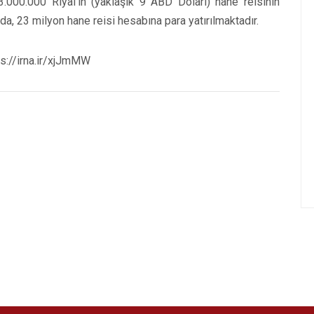
3.000.000 Riyal’in (yaklaşık 9 ABD Doları) hane reisinin
da, 23 milyon hane reisi hesabına para yatırılmaktadır.
s://irna.ir/xjJmMW