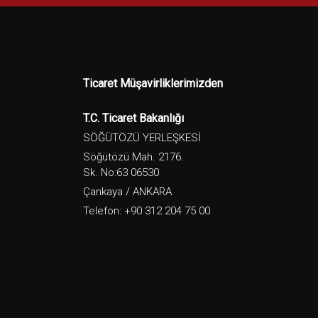
Ticaret Müşavirliklerimizden
T.C. Ticaret Bakanlığı
SÖĞÜTÖZÜ YERLEŞKESİ
Söğütözü Mah. 2176.
Sk. No:63 06530
Çankaya / ANKARA
Telefon: +90 312 204 75 00