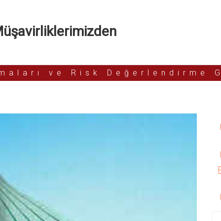
şavirliklerimizden
rmaları ve Risk Değerlendirme 