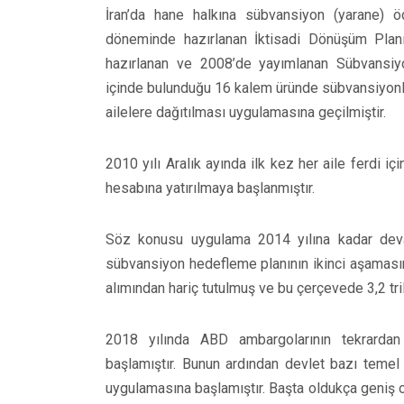
İran’da hane halkına sübvansiyon (yarane) ö
döneminde hazırlanan İktisadi Dönüşüm Pla
hazırlanan ve 2008’de yayımlanan Sübvansiyo
içinde bulunduğu 16 kalem üründe sübvansiyonlar
ailelere dağıtılması uygulamasına geçilmiştir.
2010 yılı Aralık ayında ilk kez her aile ferdi i
hesabına yatırılmaya başlanmıştır.
Söz konusu uygulama 2014 yılına kadar de
sübvansiyon hedefleme planının ikinci aşamasın
alımından hariç tutulmuş ve bu çerçevede 3,2 tri
2018 yılında ABD ambargolarının tekrardan b
başlamıştır. Bunun ardından devlet bazı temel ma
uygulamasına başlamıştır. Başta oldukça geniş