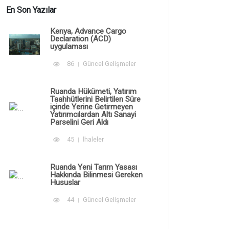
En Son Yazılar
Kenya, Advance Cargo
Declaration (ACD)
uygulaması
86
Güncel Gelişmeler
Ruanda Hükümeti, Yatırım
Taahhütlerini Belirtilen Süre
içinde Yerine Getirmeyen
Yatırımcılardan Altı Sanayi
Parselini Geri Aldı
45
İhaleler
Ruanda Yeni Tarım Yasası
Hakkında Bilinmesi Gereken
Hususlar
44
Güncel Gelişmeler