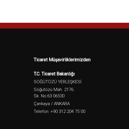
Ticaret Müşavirliklerimizden
T.C. Ticaret Bakanlığı
SÖĞÜTÖZÜ YERLEŞKESİ
Söğütözü Mah. 2176.
Sk. No:63 06530
Çankaya / ANKARA
Telefon: +90 312 204 75 00