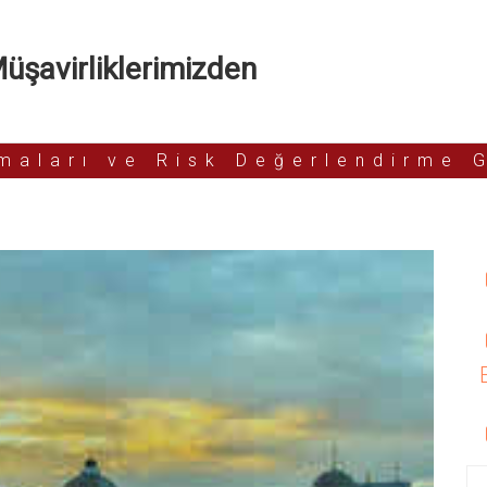
şavirliklerimizden
rmaları ve Risk Değerlendirme 