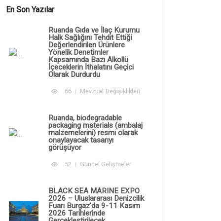
En Son Yazılar
Ruanda Gıda ve İlaç Kurumu
Halk Sağlığını Tehdit Ettiği
Değerlendirilen Ürünlere
Yönelik Denetimler
Kapsamında Bazı Alkollü
İçeceklerin İthalatını Geçici
Olarak Durdurdu
66
Mevzuat Değişiklikleri
Ruanda, biodegradable
packaging materials (ambalaj
malzemelerini) resmi olarak
onaylayacak tasarıyı
görüşüyor
52
Güncel Gelişmeler
BLACK SEA MARINE EXPO
2026 – Uluslararası Denizcilik
Fuarı Burgaz'da 9-11 Kasım
2026 Tarihlerinde
Gerçekleştirilecek