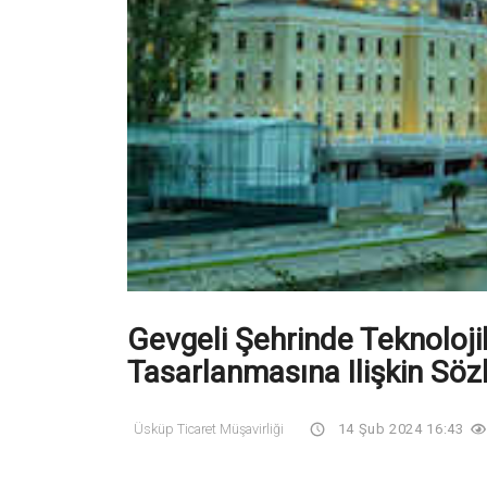
Gevgeli Şehrinde Teknoloji
Tasarlanmasına Ilişkin Sözl
Üsküp Ticaret Müşavirliği
14 Şub 2024 16:43