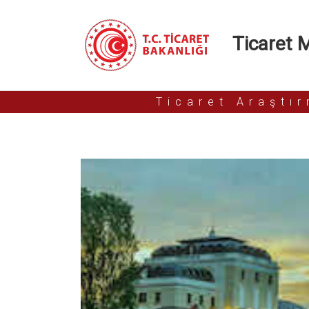
Ticaret Mü
Ticaret Araştı