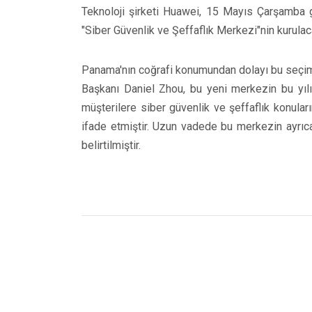
Teknoloji şirketi Huawei, 15 Mayıs Çarşamba g
"Siber Güvenlik ve Şeffaflık Merkezi"nin kurulac
Panama'nın coğrafi konumundan dolayı bu seçimi
Başkanı Daniel Zhou, bu yeni merkezin bu yılın
müşterilere siber güvenlik ve şeffaflık konula
ifade etmiştir. Uzun vadede bu merkezin ayrıca
belirtilmiştir.