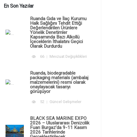
En Son Yazılar
Ruanda Gıda ve İlaç Kurumu
Halk Sağlığını Tehdit Ettiği
Değerlendirilen Ürünlere
Yönelik Denetimler
Kapsamında Bazı Alkollü
İçeceklerin İthalatını Geçici
Olarak Durdurdu
66
Mevzuat Değişiklikleri
Ruanda, biodegradable
packaging materials (ambalaj
malzemelerini) resmi olarak
onaylayacak tasarıyı
görüşüyor
52
Güncel Gelişmeler
BLACK SEA MARINE EXPO
2026 – Uluslararası Denizcilik
Fuarı Burgaz'da 9-11 Kasım
2026 Tarihlerinde
Gerçekleştirilecek