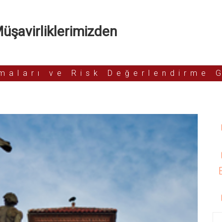
şavirliklerimizden
rmaları ve Risk Değerlendirme 