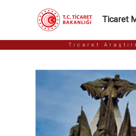
Ticaret Mü
Ticaret Araştı