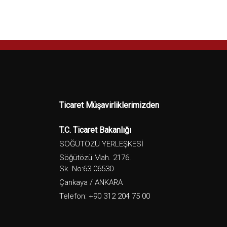
Ticaret Müşavirliklerimizden
T.C. Ticaret Bakanlığı
SÖĞÜTÖZÜ YERLEŞKESİ
Söğütözü Mah. 2176.
Sk. No:63 06530
Çankaya / ANKARA
Telefon: +90 312 204 75 00