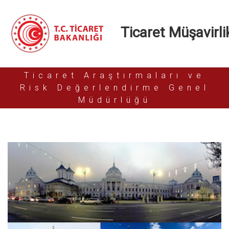
Ticaret Müşavirlik
Ticaret Araştırmaları ve
Risk Değerlendirme Genel
Müdürlüğü