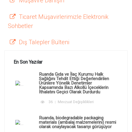
Müşavire Danışın
Ticaret Müşavirlerimizle Elektronik
Sohbetler
Dış Talepler Bülteni
En Son Yazılar
Ruanda Gıda ve İlaç Kurumu Halk
Sağlığını Tehdit Ettiği Değerlendirilen
Ürünlere Yönelik Denetimler
Kapsamında Bazı Alkollü İçeceklerin
İthalatını Geçici Olarak Durdurdu
36
Mevzuat Değişiklikleri
Ruanda, biodegradable packaging
materials (ambalaj malzemelerini) resmi
olarak onaylayacak tasarıyı görüşüyor