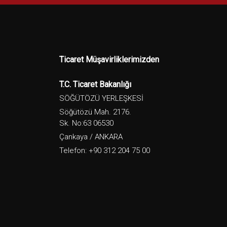
Ticaret Müşavirliklerimizden
T.C. Ticaret Bakanlığı
SÖĞÜTÖZÜ YERLEŞKESİ
Söğütözü Mah. 2176.
Sk. No:63 06530
Çankaya / ANKARA
Telefon: +90 312 204 75 00