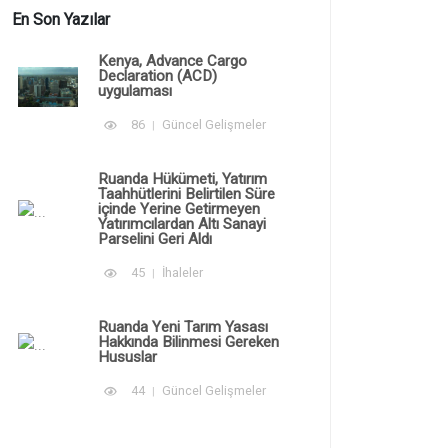
En Son Yazılar
Kenya, Advance Cargo
Declaration (ACD)
uygulaması
86
Güncel Gelişmeler
Ruanda Hükümeti, Yatırım
Taahhütlerini Belirtilen Süre
içinde Yerine Getirmeyen
Yatırımcılardan Altı Sanayi
Parselini Geri Aldı
45
İhaleler
Ruanda Yeni Tarım Yasası
Hakkında Bilinmesi Gereken
Hususlar
44
Güncel Gelişmeler