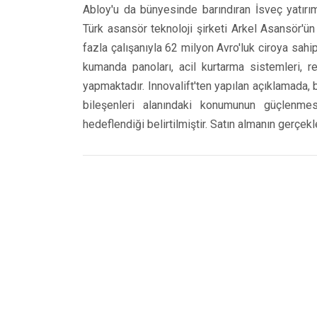
Abloy'u da bünyesinde barındıran İsveç yatırım 
Türk asansör teknoloji şirketi Arkel Asansör'
fazla çalışanıyla 62 milyon Avro'luk ciroya sahi
kumanda panoları, acil kurtarma sistemleri, re
yapmaktadır. Innovalift'ten yapılan açıklamada, b
bileşenleri alanındaki konumunun güçlenmes
hedeflendiği belirtilmiştir. Satın almanın gerçek