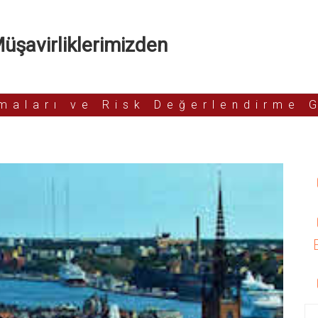
şavirliklerimizden
rmaları ve Risk Değerlendirme 