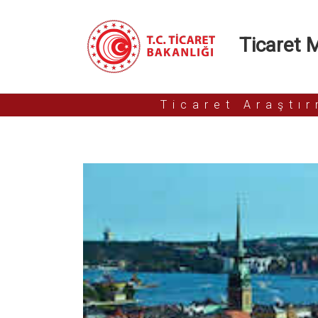
Ticaret Mü
Ticaret Araştı