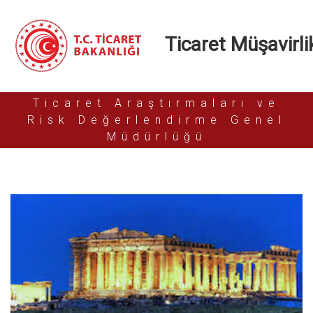
Ticaret Müşavirlik
Ticaret Araştırmaları ve
Risk Değerlendirme Genel
Müdürlüğü