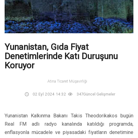
Yunanistan, Gıda Fiyat
Denetimlerinde Katı Duruşunu
Koruyor
Atina Ticaret Müşavirliği
02 Eyl 2024 14:32
347
Güncel Gelişmeler
Yunanistan Kalkınma Bakanı Takis Theodorikakos bugün
Real FM adlı radyo kanalında katıldığı programda,
enflasyonla mücadele ve piyasadaki fiyatların denetimine