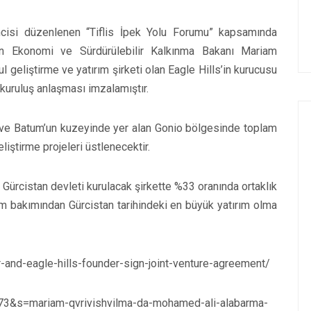
incisi düzenlenen “Tiflis İpek Yolu Forumu” kapsamında
stan Ekonomi ve Sürdürülebilir Kalkınma Bakanı Mariam
l geliştirme ve yatırım şirketi olan Eagle Hills’in kurucusu
 kuruluş anlaşması imzalamıştır.
s ve Batum’un kuzeyinde yer alan Gonio bölgesinde toplam
iştirme projeleri üstlenecektir.
 Gürcistan devleti kurulacak şirkette %33 oranında ortaklık
im bakımından Gürcistan tarihindeki en büyük yatırım olma
-and-eagle-hills-founder-sign-joint-venture-agreement/
&s=mariam-qvrivishvilma-da-mohamed-ali-alabarma-