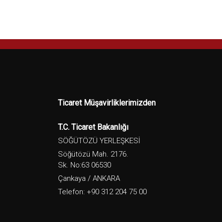
Ticaret Müşavirliklerimizden
T.C. Ticaret Bakanlığı
SÖĞÜTÖZÜ YERLEŞKESİ
Söğütözü Mah. 2176.
Sk. No:63 06530
Çankaya / ANKARA
Telefon: +90 312 204 75 00