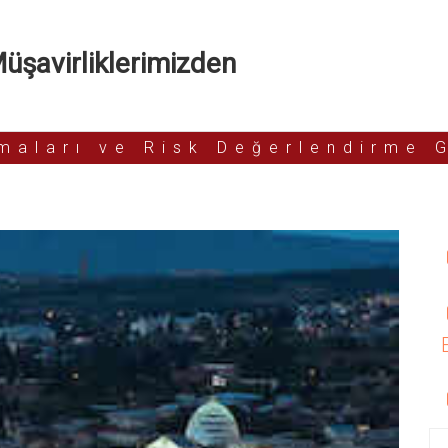
şavirliklerimizden
rmaları ve Risk Değerlendirme 