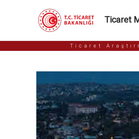
Ticaret Mü
Ticaret Araştı