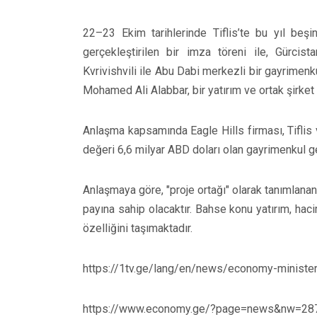
22–23 Ekim tarihlerinde Tiflis’te bu yıl beş
gerçekleştirilen bir imza töreni ile, Gürci
Kvrivishvili ile Abu Dabi merkezli bir gayrimenku
Mohamed Ali Alabbar, bir yatırım ve ortak şirket
Anlaşma kapsamında Eagle Hills firması, Tifli
değeri 6,6 milyar ABD doları olan gayrimenkul gel
Anlaşmaya göre, "proje ortağı" olarak tanımlanan
payına sahip olacaktır. Bahse konu yatırım, hac
özelliğini taşımaktadır.
https://1tv.ge/lang/en/news/economy-minister
https://www.economy.ge/?page=news&nw=2873