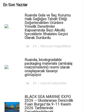
En Son Yazılar
Ruanda Gıda ve İlaç Kurumu
Halk Sağlığını Tehdit Ettiği
Değerlendirilen Ürünlere
Yönelik Denetimler
Kapsamında Bazı Alkollü
İçeceklerin İthalatını Geçici
Olarak Durdurdu
29
Mevzuat Değişiklikleri
Ruanda, biodegradable
packaging materials (ambalaj
malzemelerini) resmi olarak
onaylayacak tasarıyı
görüşüyor
30
Güncel Gelişmeler
BLACK SEA MARINE EXPO
2026 – Uluslararası Denizcilik
Fuarı Burgaz'da 9-11 Kasım
2026 Tarihlerinde
Gerçekleştirilecek