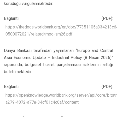
koruduğu vurgulanmaktadır.
Bağlantı (PDF):
https://thedocs.worldbank.org/en/doc/77351105a334213c
0500072021/related/mpo-sm26.pdf
Dünya Bankası tarafından yayımlanan “Europe and Central
Asia Economic Update – Industrial Policy (8 Nisan 2026)”
raporunda; bölgesel ticaret parçalanması risklerinin arttığı
belirtilmektedir.
Bağlantı (PDF):
https://openknowledge.worldbank.org/server/api/core/bits
a279-4872-a77a-34cf01c4c8af/content