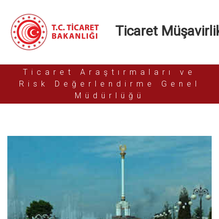
Ticaret Müşavirlik
Ticaret Araştırmaları ve
Risk Değerlendirme Genel
Müdürlüğü