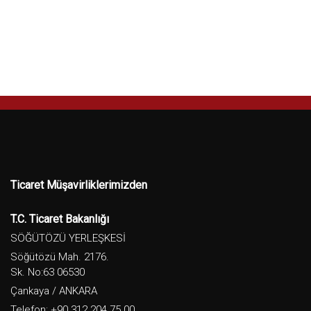
Ticaret Müşavirliklerimizden
T.C. Ticaret Bakanlığı
SÖĞÜTÖZÜ YERLEŞKESİ
Söğütözü Mah. 2176.
Sk. No:63 06530
Çankaya / ANKARA
Telefon: +90 312 204 75 00