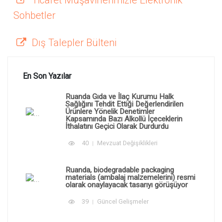
Ticaret Müşavirlerimizle Elektronik
Sohbetler
Dış Talepler Bülteni
En Son Yazılar
Ruanda Gıda ve İlaç Kurumu Halk
Sağlığını Tehdit Ettiği Değerlendirilen
Ürünlere Yönelik Denetimler
Kapsamında Bazı Alkollü İçeceklerin
İthalatını Geçici Olarak Durdurdu
40
Mevzuat Değişiklikleri
Ruanda, biodegradable packaging
materials (ambalaj malzemelerini) resmi
olarak onaylayacak tasarıyı görüşüyor
39
Güncel Gelişmeler