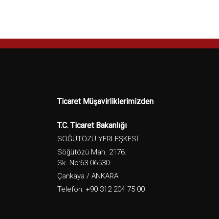
Ticaret Müşavirliklerimizden
T.C. Ticaret Bakanlığı
SÖĞÜTÖZÜ YERLEŞKESİ
Söğütözü Mah. 2176.
Sk. No:63 06530
Çankaya / ANKARA
Telefon: +90 312 204 75 00