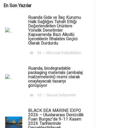
En Son Yazılar
Ruanda Gıda ve İlaç Kurumu
Halk Sağlığını Tehdit Ettiği
Değerlendirilen Ürünlere
Yönelik Denetimler
Kapsamında Bazı Alkollü
İçeceklerin İthalatını Geçici
Olarak Durdurdu
36
Mevzuat Değişiklikleri
Ruanda, biodegradable
packaging materials (ambalaj
malzemelerini) resmi olarak
onaylayacak tasarıyı
görüşüyor
35
Güncel Gelişmeler
BLACK SEA MARINE EXPO
2026 – Uluslararası Denizcilik
Fuarı Burgaz'da 9-11 Kasım
2026 Tarihlerinde
Gerçekleştirilecek