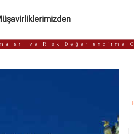
şavirliklerimizden
rmaları ve Risk Değerlendirme 