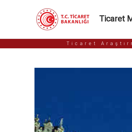
Ticaret Mü
Ticaret Araştı