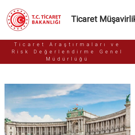
Ticaret Müşavirlik
Ticaret Araştırmaları ve
Risk Değerlendirme Genel
Müdürlüğü