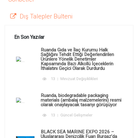
Dış Talepler Bülteni
En Son Yazılar
Ruanda Gıda ve İlaç Kurumu Halk
Sağlığını Tehdit Ettiği Değerlendirilen
Ürünlere Yönelik Denetimler
Kapsamında Bazı Alkollü İçeceklerin
İthalatını Geçici Olarak Durdurdu
13
Mevzuat Değişiklikleri
Ruanda, biodegradable packaging
materials (ambalaj malzemelerini) resmi
olarak onaylayacak tasarıyı görüşüyor
13
Güncel Gelişmeler
BLACK SEA MARINE EXPO 2026 –
Uluslararası Denizcilik Fuarı Burgaz'da