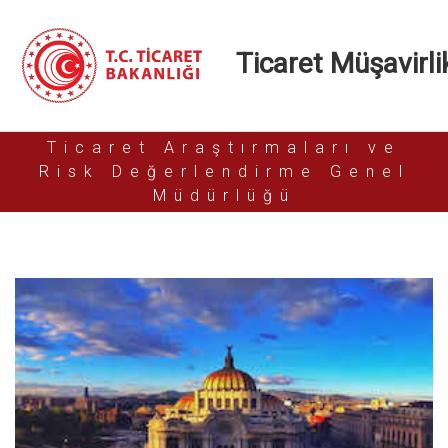
Ticaret Müşavirlik
Ticaret Araştırmaları ve
Risk Değerlendirme Genel
Müdürlüğü