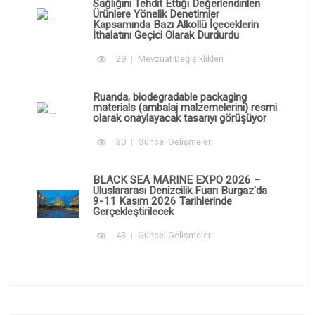
Sağlığını Tehdit Ettiği Değerlendirilen
Ürünlere Yönelik Denetimler
Kapsamında Bazı Alkollü İçeceklerin
İthalatını Geçici Olarak Durdurdu
29
Mevzuat Değişiklikleri
Ruanda, biodegradable packaging
materials (ambalaj malzemelerini) resmi
olarak onaylayacak tasarıyı görüşüyor
30
Güncel Gelişmeler
BLACK SEA MARINE EXPO 2026 –
Uluslararası Denizcilik Fuarı Burgaz'da
9-11 Kasım 2026 Tarihlerinde
Gerçekleştirilecek
43
Güncel Gelişmeler