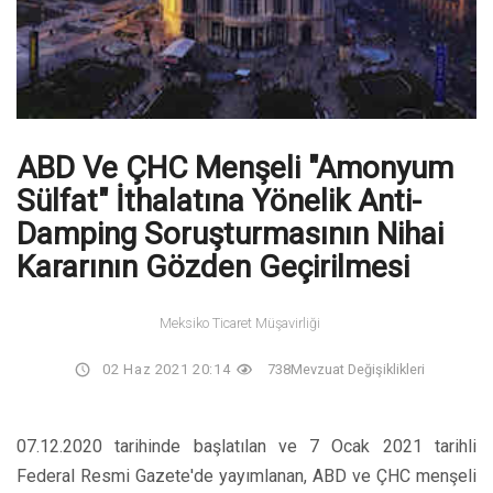
ABD Ve ÇHC Menşeli "Amonyum
Sülfat" İthalatına Yönelik Anti-
Damping Soruşturmasının Nihai
Kararının Gözden Geçirilmesi
Meksiko Ticaret Müşavirliği
02 Haz 2021 20:14
738
Mevzuat Değişiklikleri
07.12.2020 tarihinde başlatılan ve 7 Ocak 2021 tarihli
Federal Resmi Gazete'de yayımlanan, ABD ve ÇHC menşeli