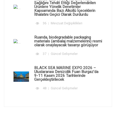
Sağlığını Tehdit Ettiği Değerlendirilen
Ürünlere Yönelik Denetimler
Kapsamında Bazı Alkollü İçeceklerin
İthalatını Geçici Olarak Durdurdu
36
Mevzuat Değişiklikleri
Ruanda, biodegradable packaging
materials (ambalaj malzemelerini) resmi
olarak onaylayacak tasarıyı görüşüyor
37
Güncel Gelişmeler
BLACK SEA MARINE EXPO 2026 –
Uluslararası Denizcilik Fuarı Burgaz'da
9-11 Kasım 2026 Tarihlerinde
Gerçekleştirilecek
48
Güncel Gelişmeler