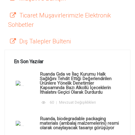
Ticaret Müşavirlerimizle Elektronik
Sohbetler
Dış Talepler Bülteni
En Son Yazılar
Ruanda Gıda ve İlaç Kurumu Halk
Sağlığını Tehdit Ettiği Değerlendirilen
Ürünlere Yönelik Denetimler
Kapsamında Bazı Alkollü İçeceklerin
İthalatını Geçici Olarak Durdurdu
60
Mevzuat Değişiklikleri
Ruanda, biodegradable packaging
materials (ambalaj malzemelerini) resmi
olarak onaylayacak tasarıyı görüşüyor