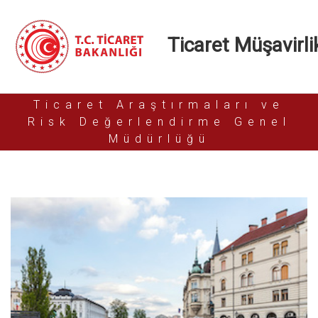
Ticaret Müşavirlik
Ticaret Araştırmaları ve
Risk Değerlendirme Genel
Müdürlüğü