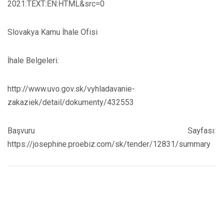
2021:TEXT:EN:HTML&src=0
Slovakya Kamu İhale Ofisi
İhale Belgeleri:
http://www.uvo.gov.sk/vyhladavanie-
zakaziek/detail/dokumenty/432553
Başvuru Sayfası:
https://josephine.proebiz.com/sk/tender/12831/summary