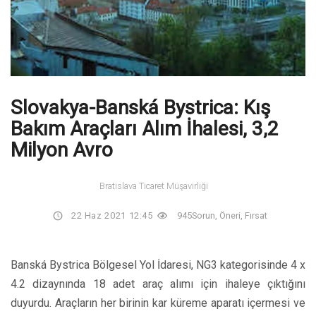
Slovakya-Banská Bystrica: Kış
Bakım Araçları Alım İhalesi, 3,2
Milyon Avro
Bratislava Ticaret Müşavirliği
22 Haz 2021 12:45
945
Sorun, Öneri, Fırsat
Banská Bystrica Bölgesel Yol İdaresi, NG3 kategorisinde 4 x
4.2 dizaynında 18 adet araç alımı için ihaleye çıktığını
duyurdu. Araçların her birinin kar küreme aparatı içermesi ve