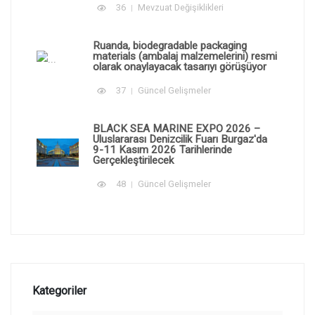
36
Mevzuat Değişiklikleri
Ruanda, biodegradable packaging
materials (ambalaj malzemelerini) resmi
olarak onaylayacak tasarıyı görüşüyor
37
Güncel Gelişmeler
BLACK SEA MARINE EXPO 2026 –
Uluslararası Denizcilik Fuarı Burgaz'da
9-11 Kasım 2026 Tarihlerinde
Gerçekleştirilecek
48
Güncel Gelişmeler
Kategoriler