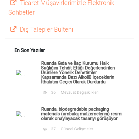
Ticaret Müşavirlerimizle Elektronik
Sohbetler
Dış Talepler Bülteni
En Son Yazılar
Ruanda Gıda ve İlaç Kurumu Halk
Sağlığını Tehdit Ettiği Değerlendirilen
Ürünlere Yönelik Denetimler
Kapsamında Bazı Alkollü İçeceklerin
İthalatını Geçici Olarak Durdurdu
36
Mevzuat Değişiklikleri
Ruanda, biodegradable packaging
materials (ambalaj malzemelerini) resmi
olarak onaylayacak tasarıyı görüşüyor
37
Güncel Gelişmeler