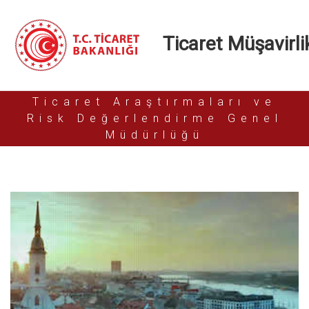
Ticaret Müşavirlik
Ticaret Araştırmaları ve
Risk Değerlendirme Genel
Müdürlüğü