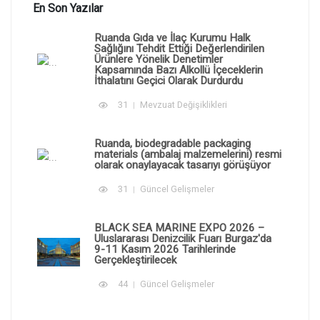
En Son Yazılar
Ruanda Gıda ve İlaç Kurumu Halk
Sağlığını Tehdit Ettiği Değerlendirilen
Ürünlere Yönelik Denetimler
Kapsamında Bazı Alkollü İçeceklerin
İthalatını Geçici Olarak Durdurdu
31
Mevzuat Değişiklikleri
Ruanda, biodegradable packaging
materials (ambalaj malzemelerini) resmi
olarak onaylayacak tasarıyı görüşüyor
31
Güncel Gelişmeler
BLACK SEA MARINE EXPO 2026 –
Uluslararası Denizcilik Fuarı Burgaz'da
9-11 Kasım 2026 Tarihlerinde
Gerçekleştirilecek
44
Güncel Gelişmeler