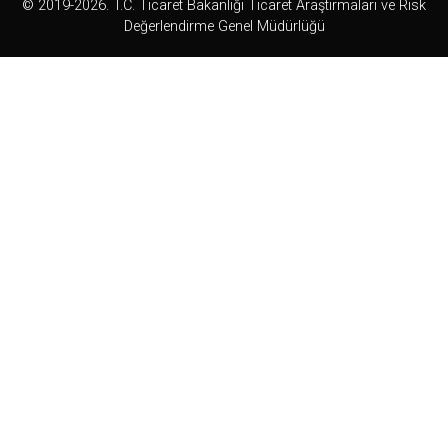
© 2019-2026. T.C. Ticaret Bakanlığı Ticaret Araştırmaları ve Risk
Değerlendirme Genel Müdürlüğü