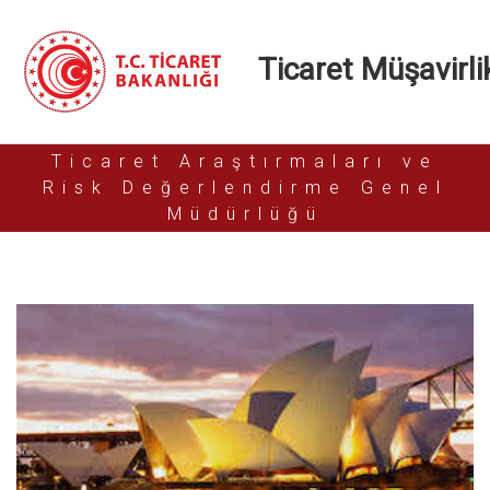
Ticaret Müşavirlik
Ticaret Araştırmaları ve
Risk Değerlendirme Genel
Müdürlüğü