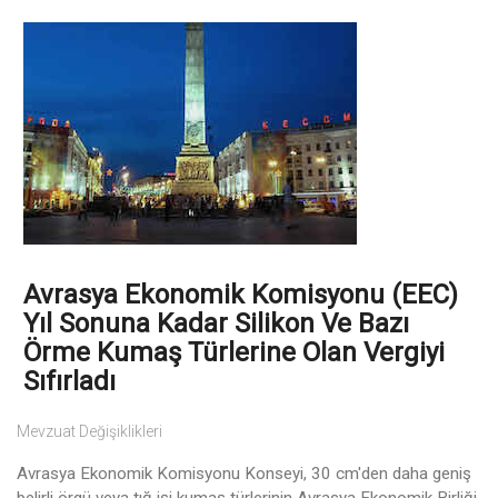
Avrasya Ekonomik Komisyonu (EEC)
Yıl Sonuna Kadar Silikon Ve Bazı
Örme Kumaş Türlerine Olan Vergiyi
Sıfırladı
Mevzuat Değişiklikleri
Avrasya Ekonomik Komisyonu Konseyi, 30 cm'den daha geniş
belirli örgü veya tığ işi kumaş türlerinin Avrasya Ekonomik Birliği