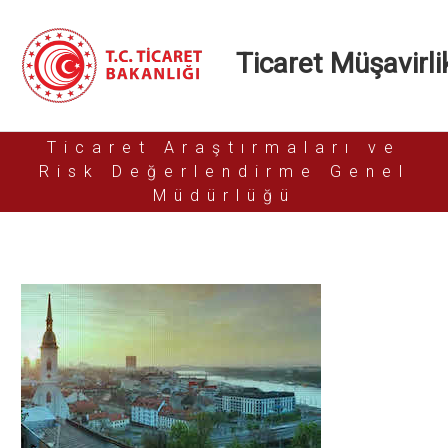
Ticaret Müşavirlik
Ticaret Araştırmaları ve
Risk Değerlendirme Genel
Müdürlüğü