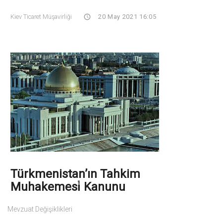
Kiev Ticaret Müşavirliği
20 May 2021 16:05
Türkmenistan’ın Tahkim
Muhakemesi̇ Kanunu
Mevzuat Değişiklikleri