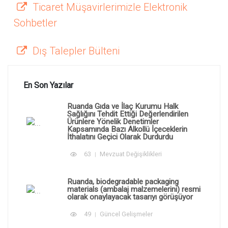
Ticaret Müşavirlerimizle Elektronik
Sohbetler
Dış Talepler Bülteni
En Son Yazılar
Ruanda Gıda ve İlaç Kurumu Halk
Sağlığını Tehdit Ettiği Değerlendirilen
Ürünlere Yönelik Denetimler
Kapsamında Bazı Alkollü İçeceklerin
İthalatını Geçici Olarak Durdurdu
63
Mevzuat Değişiklikleri
Ruanda, biodegradable packaging
materials (ambalaj malzemelerini) resmi
olarak onaylayacak tasarıyı görüşüyor
49
Güncel Gelişmeler