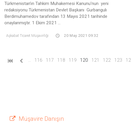
Türkmenistan’ın Tahkim Muhakemesi Kanunu'nun yeni
redaksiyonu Türkmenistan Devlet Başkanı Gurbangulı
Berdimuhamedov tarafından 13 Mayıs 2021 tarihinde
onaylanmıştır. 1 Ekim 2021 ...
Aşkabat Ticaret Müşavirliği
20 May 2021 09:32
(current)
…
116
117
118
119
120
121
122
123
12
Müşavire Danışın