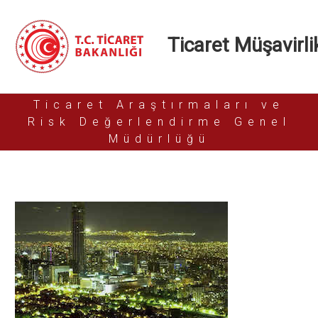
Ticaret Müşavirlik
Ticaret Araştırmaları ve
Risk Değerlendirme Genel
Müdürlüğü