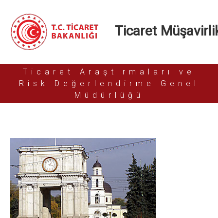
Ticaret Müşavirlik
Ticaret Araştırmaları ve
Risk Değerlendirme Genel
Müdürlüğü