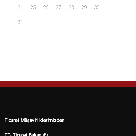
24
25
26
27
28
29
30
31
Ticaret Müşavirliklerimizden
T.C. Ticaret Bakanlığı