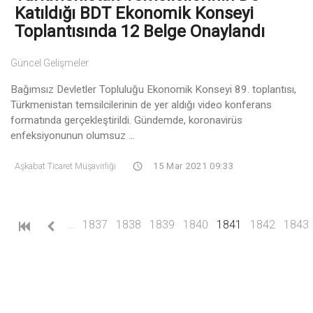
Katıldığı BDT Ekonomik Konseyi
Toplantısında 12 Belge Onaylandı
Güncel Gelişmeler
Bağımsız Devletler Topluluğu Ekonomik Konseyi 89. toplantısı,
Türkmenistan temsilcilerinin de yer aldığı video konferans
formatında gerçekleştirildi. Gündemde, koronavirüs
enfeksiyonunun olumsuz ...
Aşkabat Ticaret Müşavirliği
15 Mar 2021 09:33
(current)
…
1837
1838
1839
1840
1841
1842
1843