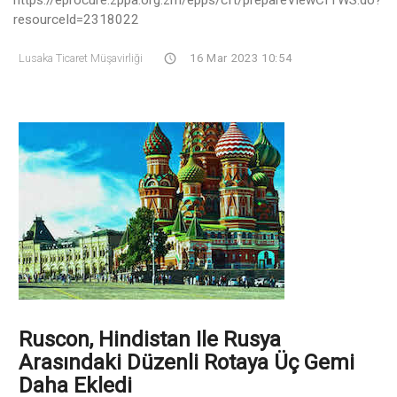
https://eprocure.zppa.org.zm/epps/cft/prepareViewCfTWS.do?
resourceId=2318022
Lusaka Ticaret Müşavirliği
16 Mar 2023 10:54
Ruscon, Hindistan Ile Rusya
Arasındaki Düzenli Rotaya Üç Gemi
Daha Ekledi