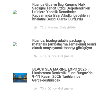
Ruanda Gıda ve İlaç Kurumu Halk
Sağlığını Tehdit Ettiği Değerlendirilen
Ürünlere Yönelik Denetimler
Kapsamında Bazı Alkollü İçeceklerin
İthalatını Geçici Olarak Durdurdu
72
Mevzuat Değişiklikleri
Ruanda, biodegradable packaging
materials (ambalaj malzemelerini) resmi
olarak onaylayacak tasarıyı görüşüyor
57
Güncel Gelişmeler
BLACK SEA MARINE EXPO 2026 –
Uluslararası Denizcilik Fuarı Burgaz'da
9-11 Kasım 2026 Tarihlerinde
Gerçekleştirilecek
70
Güncel Gelişmeler