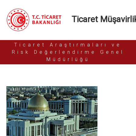
Ticaret Müşavirlik
Ticaret Araştırmaları ve
Risk Değerlendirme Genel
Müdürlüğü