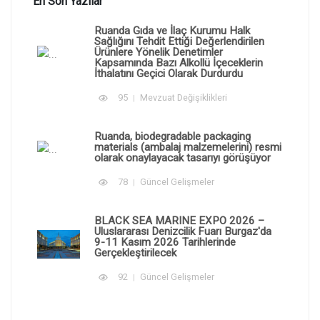
En Son Yazılar
Ruanda Gıda ve İlaç Kurumu Halk
Sağlığını Tehdit Ettiği Değerlendirilen
Ürünlere Yönelik Denetimler
Kapsamında Bazı Alkollü İçeceklerin
İthalatını Geçici Olarak Durdurdu
95
Mevzuat Değişiklikleri
Ruanda, biodegradable packaging
materials (ambalaj malzemelerini) resmi
olarak onaylayacak tasarıyı görüşüyor
78
Güncel Gelişmeler
BLACK SEA MARINE EXPO 2026 –
Uluslararası Denizcilik Fuarı Burgaz'da
9-11 Kasım 2026 Tarihlerinde
Gerçekleştirilecek
92
Güncel Gelişmeler