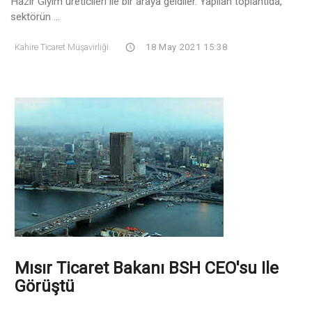
Hazır Giyim üreticileri ile bir araya geldiler. Yapılan toplantıda,
sektörün ...
Kahire Ticaret Müşavirliği
18 May 2021 15:38
Mısır Ticaret Bakanı BSH CEO'su Ile
Görüştü