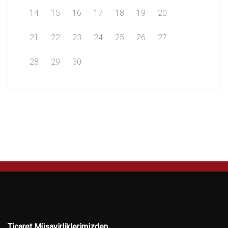
14
15
16
17
18
19
20
21
22
23
24
25
26
27
28
29
30
Ticaret Müşavirliklerimizden