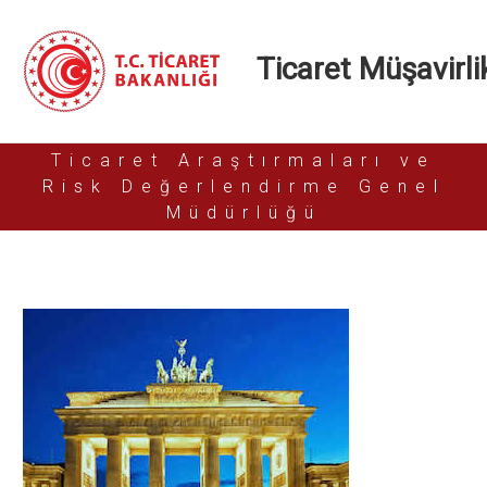
Ticaret Müşavirlik
Ticaret Araştırmaları ve
Risk Değerlendirme Genel
Müdürlüğü