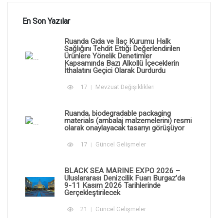
En Son Yazılar
Ruanda Gıda ve İlaç Kurumu Halk
Sağlığını Tehdit Ettiği Değerlendirilen
Ürünlere Yönelik Denetimler
Kapsamında Bazı Alkollü İçeceklerin
İthalatını Geçici Olarak Durdurdu
17
Mevzuat Değişiklikleri
Ruanda, biodegradable packaging
materials (ambalaj malzemelerini) resmi
olarak onaylayacak tasarıyı görüşüyor
17
Güncel Gelişmeler
BLACK SEA MARINE EXPO 2026 –
Uluslararası Denizcilik Fuarı Burgaz'da
9-11 Kasım 2026 Tarihlerinde
Gerçekleştirilecek
21
Güncel Gelişmeler