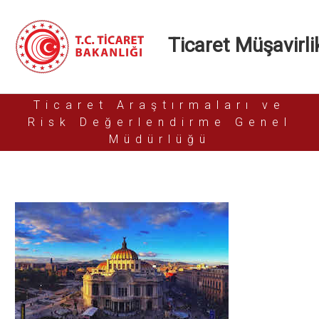
Ticaret Müşavirlik
Ticaret Araştırmaları ve
Risk Değerlendirme Genel
Müdürlüğü